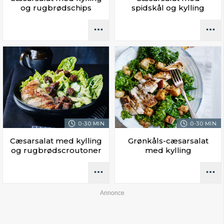
og rugbrødschips
spidskål og kylling
0-30 MIN.
0-30 MIN.
Cæsarsalat med kylling
Grønkåls-cæsarsalat
og rugbrødscroutoner
med kylling