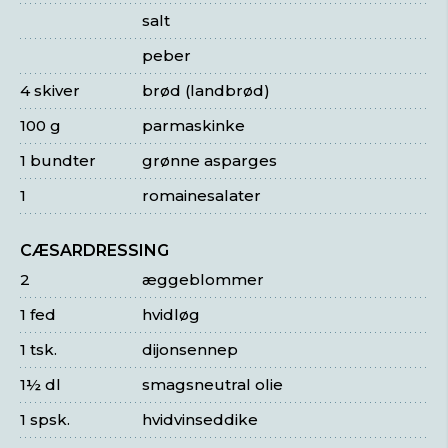
salt
peber
4 skiver
brød (landbrød)
100 g
parmaskinke
1 bundter
grønne asparges
1
romainesalater
CÆSARDRESSING
2
æggeblommer
1 fed
hvidløg
1 tsk.
dijonsennep
1½ dl
smagsneutral olie
1 spsk.
hvidvinseddike