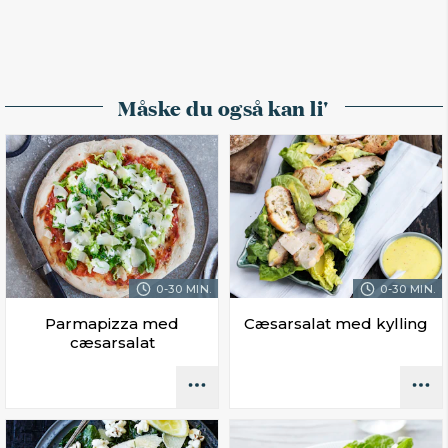
Måske du også kan li'
0-30 MIN.
0-30 MIN.
Parmapizza med
Cæsarsalat med kylling
cæsarsalat