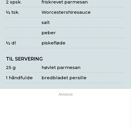
2 spsk.
friskrevet parmesan
½ tsk.
Worcestershiresauce
salt
peber
½ dl
piskefløde
TIL SERVERING
25 g
høvlet parmesan
1 håndfulde
bredbladet persille