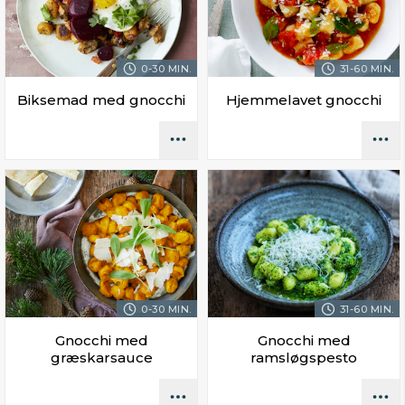
0-30 MIN.
31-60 MIN.
Biksemad med gnocchi
Hjemmelavet gnocchi
0-30 MIN.
31-60 MIN.
Gnocchi med
Gnocchi med
græskarsauce
ramsløgspesto