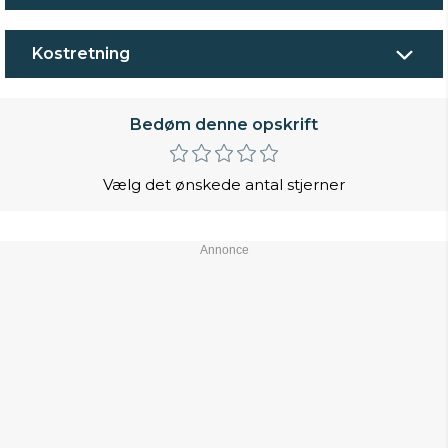
Kostretning
Bedøm denne opskrift
Vælg det ønskede antal stjerner