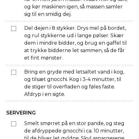
og kør maskinen igen, så massen samler
sig til en smidig dej.
Del dejen i 8 stykker. Drys mel på bordet,
og rul stykkerne ud i lange pølser. Skær
dem i mindre bidder, og brug en gaffel til
at trykke bidderne let sammen, så de får
et fint mønster.
Bring en gryde med letsaltet vand i kog,
og tilsæt gnocchi. Kog i 3-4 minutter, til
de stiger til overfladen og føles faste.
Afdryp i en sigte.
SERVERING
Smelt smørret på en stor pande, og steg
de afdryppede gnocchi i ca. 10 minutter,
til de bliver let gyldne. Skyl aspargesene,