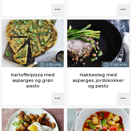
0-30 MIN.
31-60 MIN.
Kartoffelpizza med
Nakkesteg med
asparges og grøn
asparges, jordskokker
pesto
og pesto