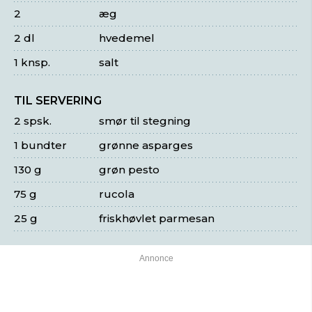
2
æg
2 dl
hvedemel
1 knsp.
salt
TIL SERVERING
2 spsk.
smør til stegning
1 bundter
grønne asparges
130 g
grøn pesto
75 g
rucola
25 g
friskhøvlet parmesan