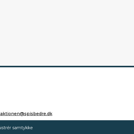
daktionen@spisbedre.dk
istrér samtykke