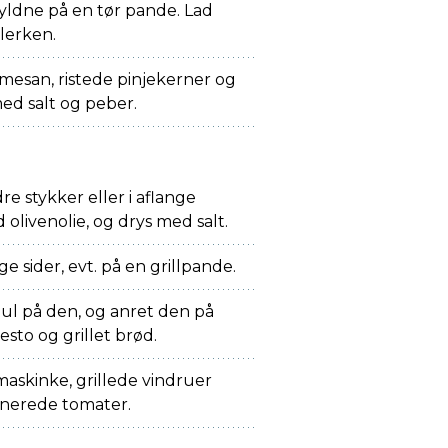
yldne på en tør pande. Lad
lerken.
mesan, ristede pinjekerner og
med salt og peber.
e stykker eller i aflange
olivenolie, og drys med salt.
e sider, evt. på en grillpande.
hul på den, og anret den på
sto og grillet brød.
askinke, grillede vindruer
inerede tomater.