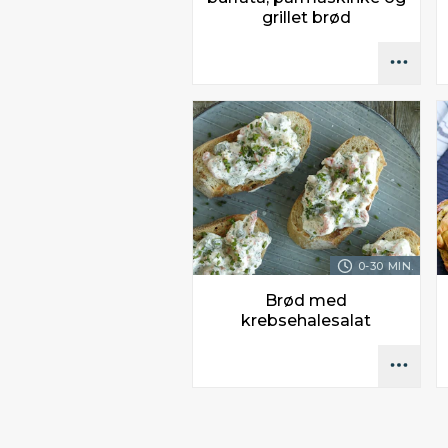
grillet brød
0-30 MIN.
Brød med
krebsehalesalat