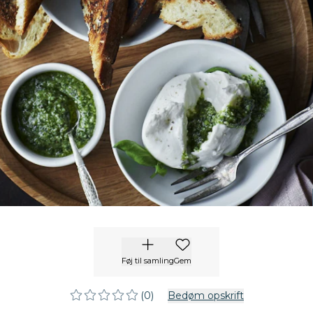
Føj til samling
Gem
(0)
Bedøm opskrift