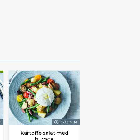
.
0-30 MIN.
Kartoffelsalat med
burrata