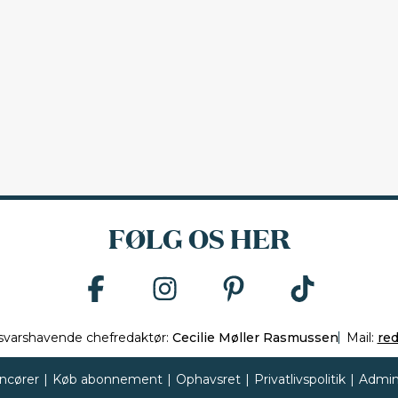
FØLG OS HER
svarshavende chefredaktør:
Cecilie Møller Rasmussen
Mail:
re
ncører
|
Køb abonnement
|
Ophavsret
|
Privatlivspolitik
|
Admin