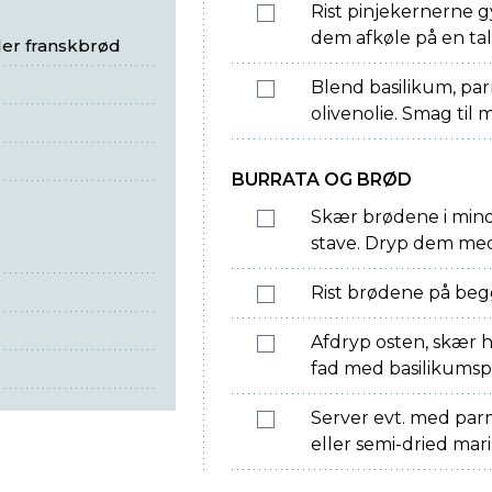
Rist pinjekernerne g
dem afkøle på en tal
ler franskbrød
Blend basilikum, par
olivenolie. Smag til 
BURRATA OG BRØD
Skær brødene i mindr
stave. Dryp dem med 
Rist brødene på begg
Afdryp osten, skær 
fad med basilikumspe
Server evt. med parm
eller semi-dried mar