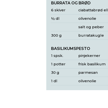
BURRATA OG BRØD
6 skiver
ciabattabrød el
½ dl
olivenolie
salt og peber
300 g
burratakugle
BASILIKUMSPESTO
1 spsk.
pinjekerner
1 potter
frisk basilikum
30 g
parmesan
1 dl
olivenolie