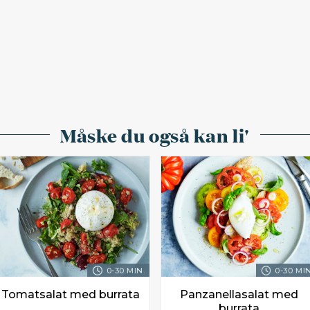
Måske du også kan li'
0-30 MIN.
0-30 MIN
Tomatsalat med burrata
Panzanellasalat med
burrata