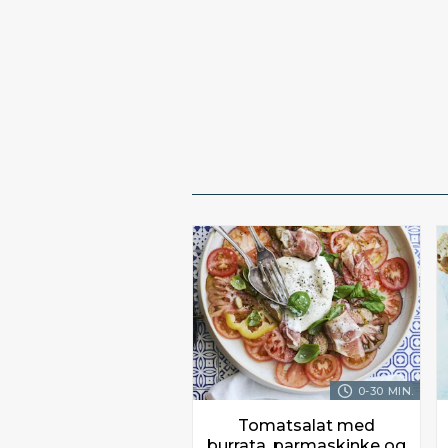
0-30 MIN.
Tomatsalat med
burrata, parmaskinke og