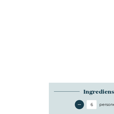
Ingredien
person
Antal 