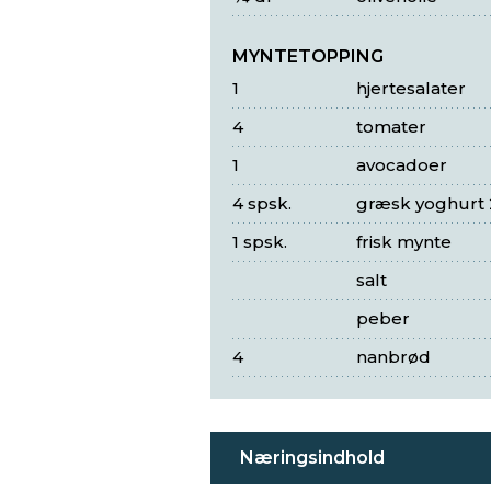
MYNTETOPPING
1
hjertesalater
4
tomater
1
avocadoer
4 spsk.
græsk yoghurt 
1 spsk.
frisk mynte
salt
peber
4
nanbrød
Næringsindhold