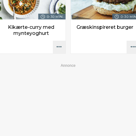
0-30 MIN.
0-30 MIN
Kikærte-curry med
Græskinspireret burger
mynteyoghurt