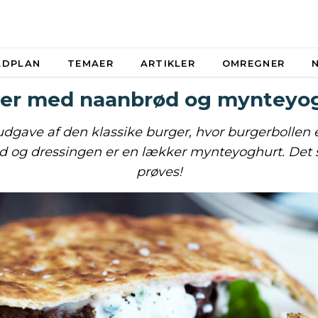
ADPLAN
TEMAER
ARTIKLER
OMREGNER
er med naanbrød og mynteyo
udgave af den klassike burger, hvor burgerbollen e
 og dressingen er en lækker mynteyoghurt. Det 
prøves!