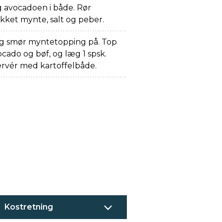
g avocadoen i både. Rør
kket mynte, salt og peber.
g smør myntetopping på. Top
ocado og bøf, og læg 1 spsk.
rvér med kartoffelbåde.
Kostretning