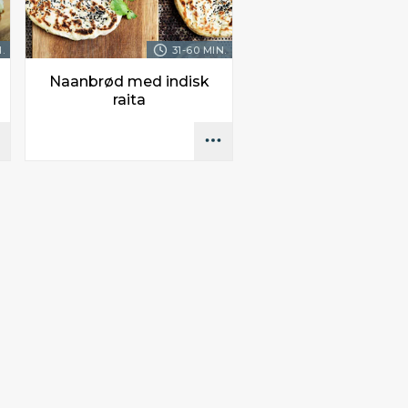
.
31-60 MIN.
Naanbrød med indisk
raita