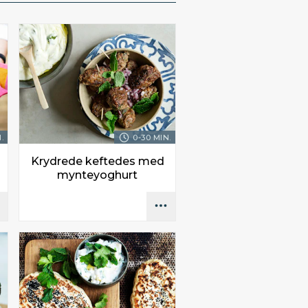
.
0-30 MIN.
Krydrede keftedes med
mynteyoghurt