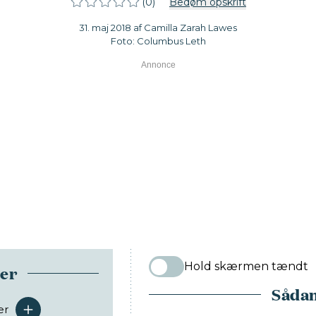
(0)
Bedøm opskrift
31. maj 2018 af Camilla Zarah Lawes
Foto: Columbus Leth
Hold skærmen tændt
ser
Sådan
er