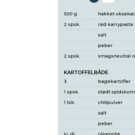
Antal 
500 g
hakket oksekø
2 spsk.
rød karrypasta
salt
peber
2 spsk.
smagsneutral ol
KARTOFFELBÅDE
3
bagekartofler
1 spsk.
stødt spidsko
1 tsk.
chilipulver
salt
peber
¼ dl
olivenolie