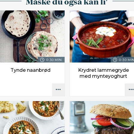
Måske du også kan li'
0-30 MIN.
0-30 MIN
Tynde naanbrød
Krydret lammegryde
med mynteyoghurt