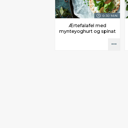
0-30 MIN.
Ærtefalafel med
mynteyoghurt og spinat