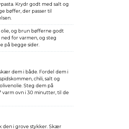
pasta. Krydr godt med salt og
ge bøffer, der passer til
lsen.
lie, og brun bøfferne godt
 ned for varmen, og steg
e på begge sider.
 skær dem i både. Fordel dem i
spidskommen, chili, salt og
olivenolie. Steg dem på
° varm ovn i 30 minutter, til de
.
k den i grove stykker. Skær