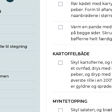
serveringer
Rør kødet med karry
peber. Form til aflan
d
naanbrødene i større
Varm en pande med o
på begge sider. Skru
bøfferne helt færdig
ie til stegning
KARTOFFELBÅDE
Skyl kartoflerne, og
et ovnfad, drys med 
peber, og dryp med 
mmen
øverste rille i en 200
er gyldne og sprøde
MYNTETOPPING
Skyl salaten, og bræ