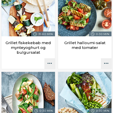
31-60 MIN.
0-30 MIN.
Grillet fiskekebab med
Grillet halloumi-salat
mynteyoghurt og
med tomater
bulgursalat
0-30 MIN.
0-30 MIN.