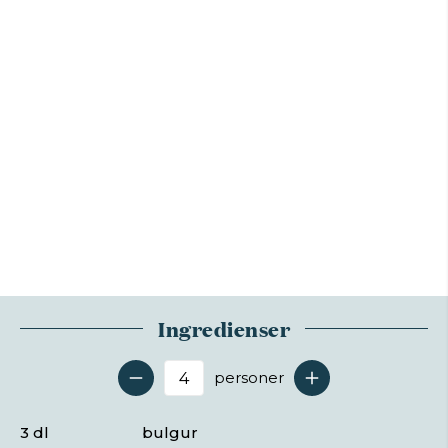
Ingredienser
personer
Antal serveringer
3 dl
bulgur