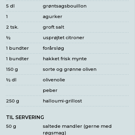
5 dl
grøntsagsbouillon
1
agurker
2 tsk.
groft salt
½
usprøjtet citroner
1 bundter
forårsløg
1 bundter
hakket frisk mynte
150 g
sorte og grønne oliven
½ dl
olivenolie
peber
250 g
halloumi-grillost
TIL SERVERING
50 g
saltede mandler (gerne med
røgsmag)