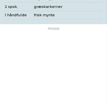
2 spsk.
græskarkerner
1 håndfulde
frisk mynte