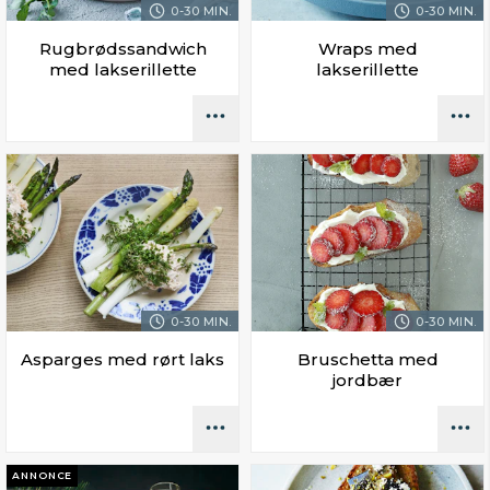
0-30 MIN.
0-30 MIN.
Rugbrødssandwich
Wraps med
med lakserillette
lakserillette
0-30 MIN.
0-30 MIN.
Asparges med rørt laks
Bruschetta med
jordbær
ANNONCE