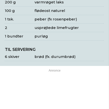
200 g
varmrøget laks
100 g
flødeost naturel
1 tsk.
peber (fx rosenpeber)
2
usprøjtede limefrugter
1 bundter
purløg
TIL SERVERING
6 skiver
brød (fx. durumbrød)