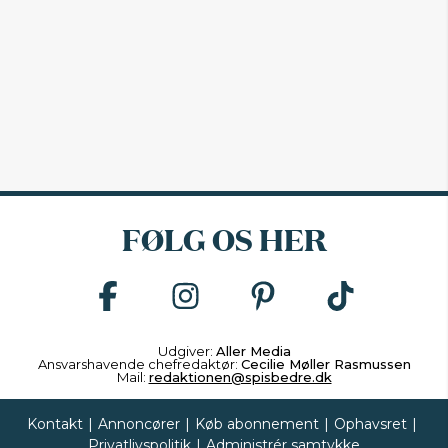
FØLG OS HER
Udgiver:
Aller Media
Ansvarshavende chefredaktør:
Cecilie Møller Rasmussen
Mail:
redaktionen@spisbedre.dk
Kontakt
|
Annoncører
|
Køb abonnement
|
Ophavsret
|
Privatlivspolitik
|
Administrér samtykke