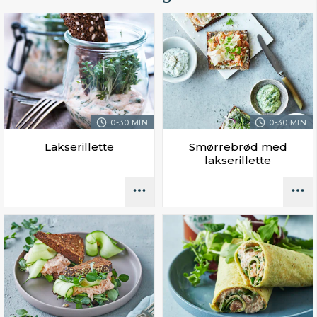
0-30 MIN.
0-30 MIN.
Lakserillette
Smørrebrød med
lakserillette