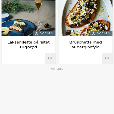
0-30 MIN.
0-30 MIN.
Lakserillette på ristet
Bruschetta med
rugbrød
auberginefyld