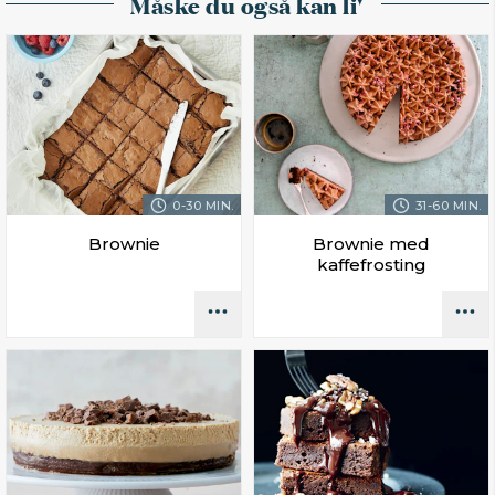
Måske du også kan li'
0-30 MIN.
31-60 MIN.
Brownie
Brownie med
kaffefrosting