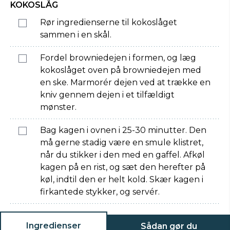
KOKOSLÅG
Rør ingredienserne til kokoslåget
sammen i en skål.
Fordel browniedejen i formen, og læg
kokoslåget oven på browniedejen med
en ske. Marmorér dejen ved at trække en
kniv gennem dejen i et tilfældigt
mønster.
Bag kagen i ovnen i 25-30 minutter. Den
må gerne stadig være en smule klistret,
når du stikker i den med en gaffel. Afkøl
kagen på en rist, og sæt den herefter på
køl, indtil den er helt kold. Skær kagen i
firkantede stykker, og servér.
Ingredienser
Sådan gør du