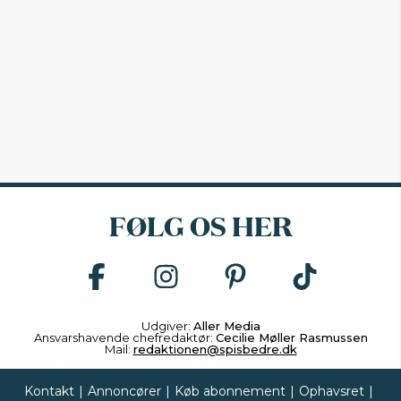
FØLG OS HER
Udgiver:
Aller Media
Ansvarshavende chefredaktør:
Cecilie Møller Rasmussen
Mail:
redaktionen@spisbedre.dk
Kontakt
|
Annoncører
|
Køb abonnement
|
Ophavsret
|