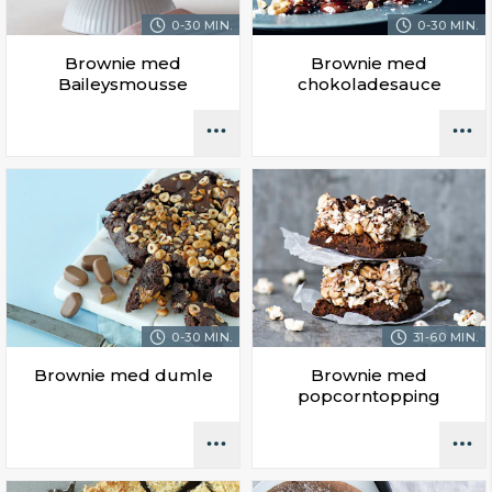
0-30 MIN.
0-30 MIN.
Brownie med
Brownie med
Baileysmousse
chokoladesauce
0-30 MIN.
31-60 MIN.
Brownie med dumle
Brownie med
popcorntopping