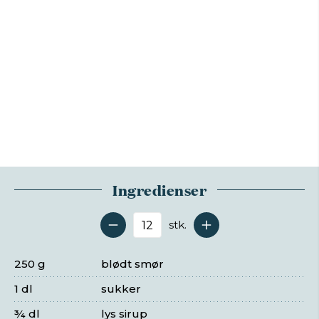
Ingredienser
stk.
Antal serveringer
250 g
blødt smør
1 dl
sukker
¾ dl
lys sirup