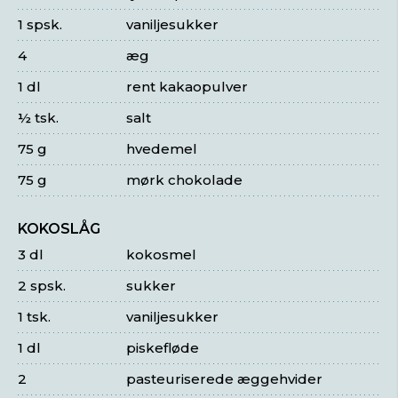
1 spsk.
vaniljesukker
4
æg
1 dl
rent kakaopulver
½ tsk.
salt
75 g
hvedemel
75 g
mørk chokolade
KOKOSLÅG
3 dl
kokosmel
2 spsk.
sukker
1 tsk.
vaniljesukker
1 dl
piskefløde
2
pasteuriserede æggehvider