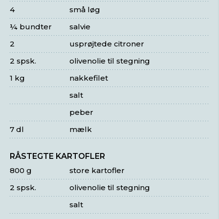
4
små løg
¼ bundter
salvie
2
usprøjtede citroner
2 spsk.
olivenolie til stegning
1 kg
nakkefilet
salt
peber
7 dl
mælk
RÅSTEGTE KARTOFLER
800 g
store kartofler
2 spsk.
olivenolie til stegning
salt