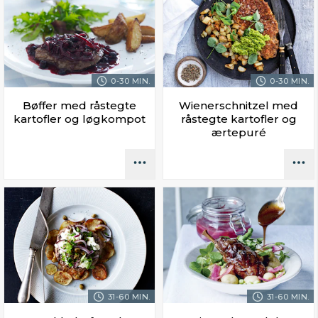
0-30 MIN.
0-30 MIN.
Bøffer med råstegte
Wienerschnitzel med
kartofler og løgkompot
råstegte kartofler og
ærtepuré
31-60 MIN.
31-60 MIN.