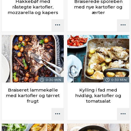
Hakkebøf med
Braiserede spoleben
råstegte kartofler,
med nye kartofler og
mozzarella og kapers
ærter
0-30 MIN.
0-30 MIN.
Braiseret lammekølle
Kylling i fad med
med kartofler og tørret
hvidløg, kartofler og
frugt
tomatsalat