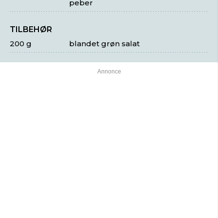
peber
TILBEHØR
200 g
blandet grøn salat