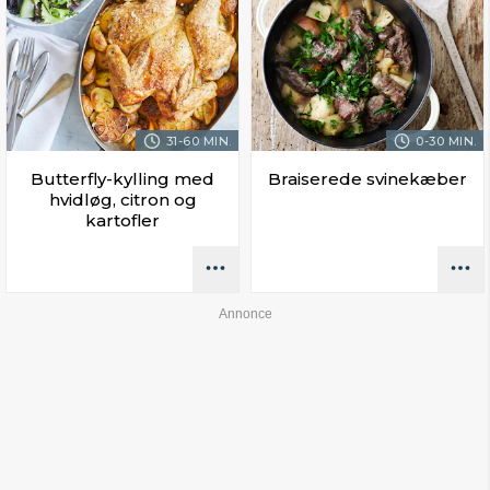
31-60 MIN.
0-30 MIN.
Butterfly-kylling med
Braiserede svinekæber
hvidløg, citron og
kartofler