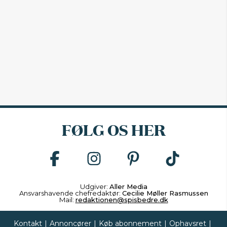
FØLG OS HER
Udgiver:
Aller Media
Ansvarshavende chefredaktør:
Cecilie Møller Rasmussen
Mail:
redaktionen@spisbedre.dk
Kontakt
|
Annoncører
|
Køb abonnement
|
Ophavsret
|