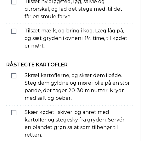
Tilsæt hvidløgsfed, løg, salvie og
citronskal, og lad det stege med, til det
får en smule farve.
Tilsæt mælk, og bring i kog. Læg låg på,
og sæt gryden i ovnen i 1½ time, til kødet
er mørt.
RÅSTEGTE KARTOFLER
Skræl kartoflerne, og skær dem i både.
Steg dem gyldne og møre i olie på en stor
pande, det tager 20-30 minutter. Krydr
med salt og peber.
Skær kødet i skiver, og anret med
kartofler og stegesky fra gryden. Servér
en blandet grøn salat som tilbehør til
retten.