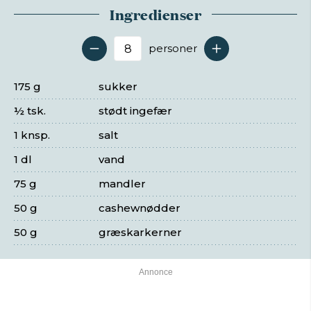
Ingredienser
personer
Antal serveringer
175 g
sukker
½ tsk.
stødt ingefær
1 knsp.
salt
1 dl
vand
75 g
mandler
50 g
cashewnødder
50 g
græskarkerner