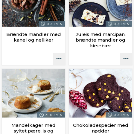
0-30 MIN.
0-30 MIN.
Brændte mandler med
Juleis med marcipan,
kanel og nelliker
brændte mandler og
kirsebær
31-60 MIN.
0-30 MIN.
Mandelkager med
Chokoladespecier med
syltet pære, is og
nødder