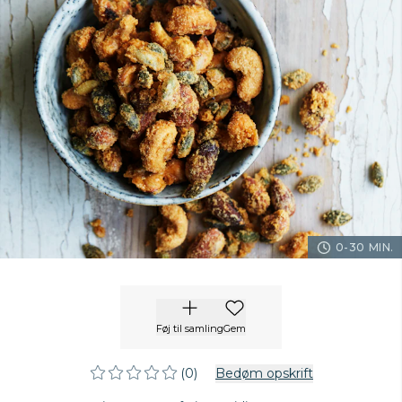
0-30 MIN.
Føj til samling
Gem
(0)
Bedøm opskrift