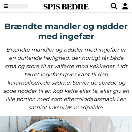
SPIS BEDRE
Brændte mandler og nødder
med ingefær
Brændte mandler og nødder med ingefær er
en duftende herlighed, der hurtigt får både
små og store til at valfarte mod køkkenet. Lidt
tørret ingefær giver kant til den
karamelliserede sødme. Servér de sprøde og
søde nødder til en kop kaffe eller te, eller giv en
lille portion med som eftermiddagssnack i en
særligt luksuriøs madpakke.