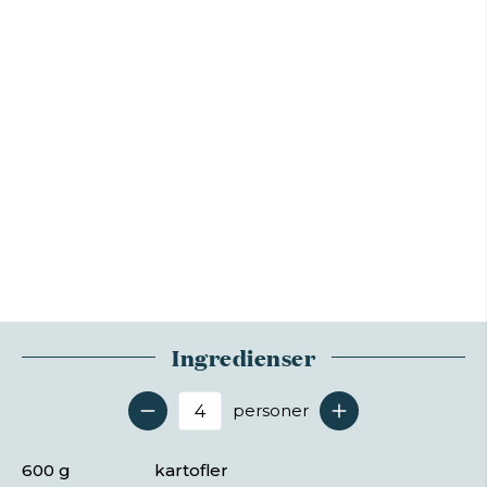
Ingredienser
personer
Antal serveringer
600 g
kartofler