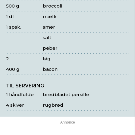
500 g
broccoli
1 dl
mælk
1 spsk.
smør
salt
peber
2
løg
400 g
bacon
TIL SERVERING
1 håndfulde
bredbladet persille
4 skiver
rugbrød