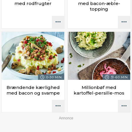
med rodfrugter
med bacon-æble-
topping
0-30 MIN.
31-60 MIN.
Brændende kærlighed
Millionbøf med
med bacon og svampe
kartoffel-persille-mos