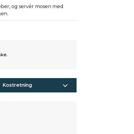
eber, og servér mosen med
en.
nke.
Kostretning