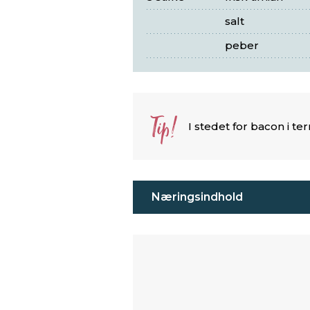
salt
peber
Tip!
I stedet for bacon i t
Næringsindhold