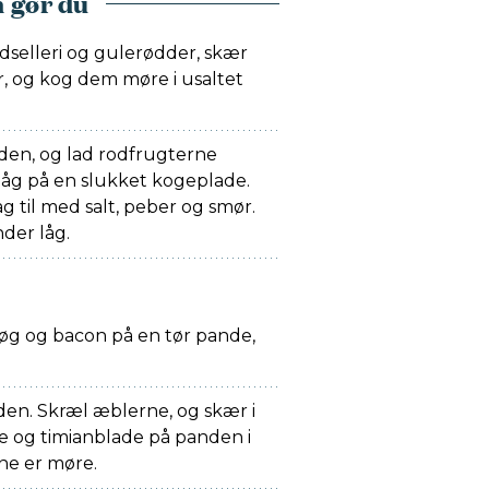
 gør du
ldselleri og gulerødder, skær
r, og kog dem møre i usaltet
den, og lad rodfrugterne
åg på en slukket kogeplade.
g til med salt, peber og smør.
der låg.
 løg og bacon på en tør pande,
den. Skræl æblerne, og skær i
 og timianblade på panden i
rne er møre.