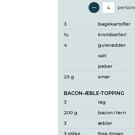
person
Antal 
3
bagekartofler
½
knoldselleri
4
gulerødder
salt
peber
25 g
smør
BACON-ÆBLE-TOPPING
3
løg
200 g
bacon i tern
3
æbler
3 stilke
frisk timian