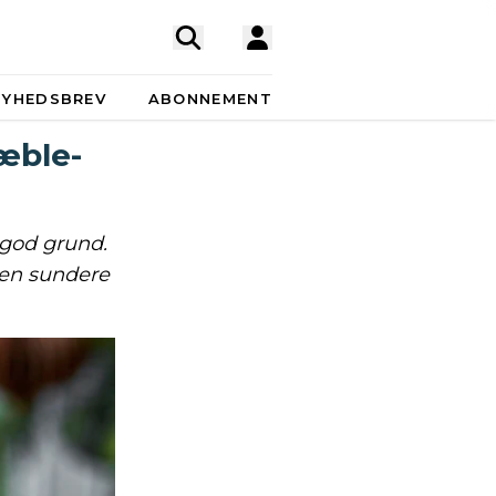
NYHEDSBREV
ABONNEMENT
æble-
 god grund.
r en sundere