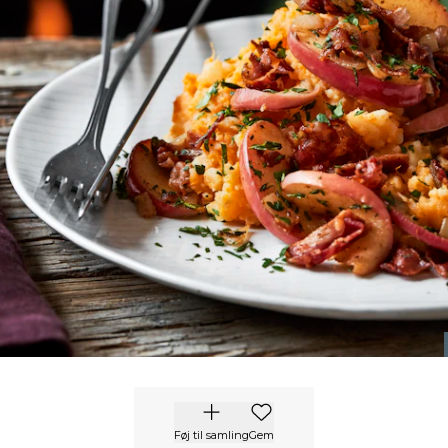
Føj til samling
Gem