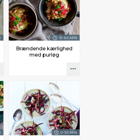
.
31-60 MIN.
Brændende kærlighed
med purløg
.
0-30 MIN.