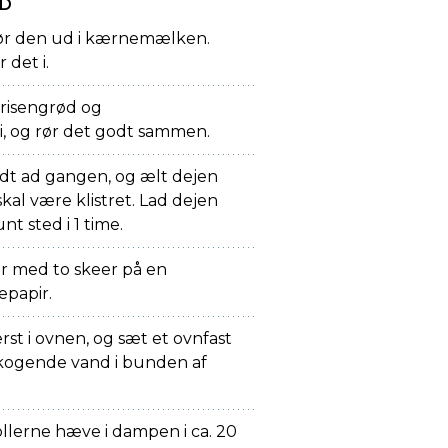
ØD
ør den ud i kærnemælken.
 det i.
, risengrød og
, og rør det godt sammen.
idt ad gangen, og ælt dejen
al være klistret. Lad dejen
t sted i 1 time.
ler med to skeer på en
papir.
st i ovnen, og sæt et ovnfast
r kogende vand i bunden af
llerne hæve i dampen i ca. 20