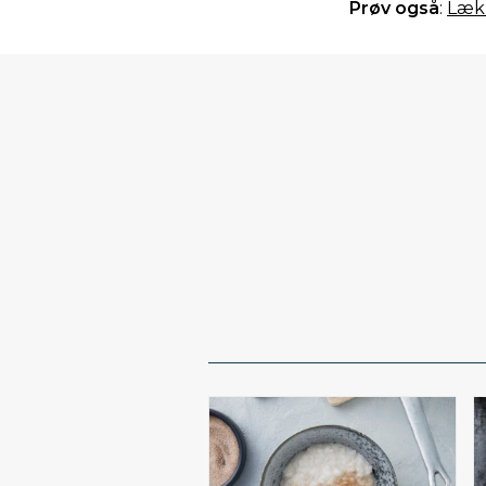
Prøv også
:
Lækr