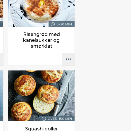
.
0-30 MIN.
Risengrød med
kanelsukker og
smørklat
.
OVER 150 MIN.
Squash-boller