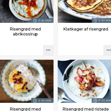
0-30 MIN.
0-30 MIN
Risengrød med
Klatkager af risengrød
abrikossirup
0-30 MIN.
0-30 MIN
Risengrød med
Risengrød med ristede