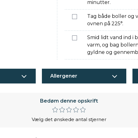
minutter.
Tag både boller og 
ovnen på 225°.
Smid lidt vand ind i
varm, og bag bollerne
gyldne og gennembag
Allergener
Bedøm denne opskrift
Vælg det ønskede antal stjerner