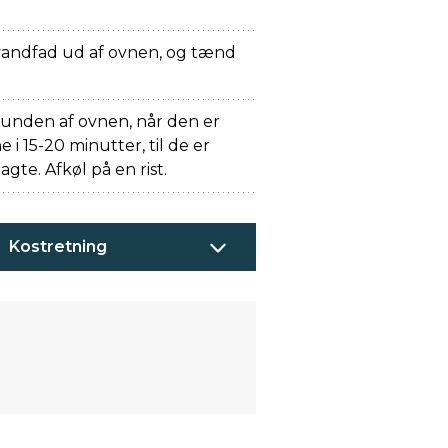
vandfad ud af ovnen, og tænd
 bunden af ovnen, når den er
 i 15-20 minutter, til de er
te. Afkøl på en rist.
Kostretning