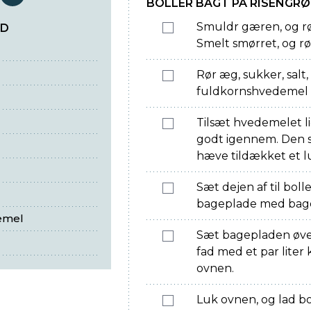
serveringer
BOLLER BAGT PÅ RISENGR
Smuldr gæren, og r
ØD
Smelt smørret, og rør
Rør æg, sukker, salt
fuldkornshvedemel i
Tilsæt hvedemelet l
godt igennem. Den sk
hæve tildækket et lun
Sæt dejen af til bol
bageplade med bage
emel
Sæt bagepladen øver
fad med et par lite
ovnen.
Luk ovnen, og lad bo