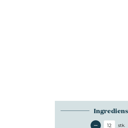
Ingredien
stk.