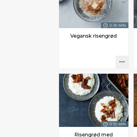
0-30 MIN.
Vegansk risengrød
0-30 MIN.
Risengrød med