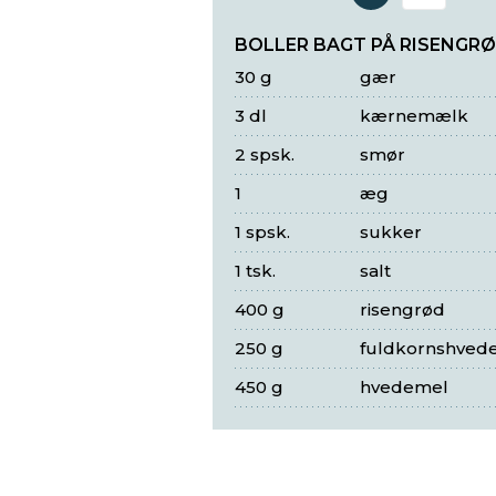
Antal 
BOLLER BAGT PÅ RISENGR
30 g
gær
3 dl
kærnemælk
2 spsk.
smør
1
æg
1 spsk.
sukker
1 tsk.
salt
400 g
risengrød
250 g
fuldkornshved
450 g
hvedemel