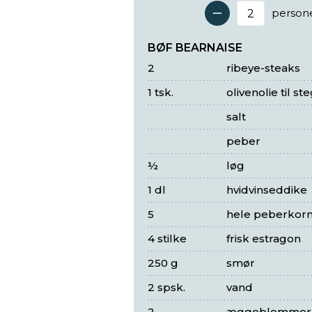
person
Antal 
BØF BEARNAISE
2
ribeye-steaks
1 tsk.
olivenolie til st
salt
peber
½
løg
1 dl
hvidvinseddike
5
hele peberkor
4 stilke
frisk estragon
250 g
smør
2 spsk.
vand
2
æggeblommer (