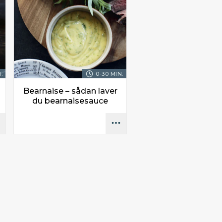
.
0-30 MIN.
Bearnaise – sådan laver
du bearnaisesauce