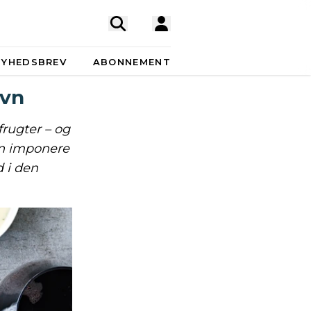
NYHEDSBREV
ABONNEMENT
ovn
frugter – og
an imponere
 i den