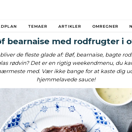
ADPLAN
TEMAER
ARTIKLER
OMREGNER
f bearnaise med rodfrugter i 
 bliver de fleste glade af: Bøf, bearnaise, bagte rod
las rødvin? Det er en rigtig weekendmenu, du k
nærmeste med. Vær ikke bange for at kaste dig ud
hjemmelavede sauce!