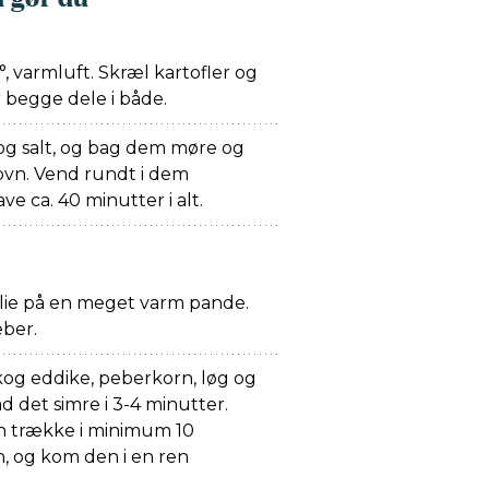
 varmluft. Skræl kartofler og
 begge dele i både.
g salt, og bag dem møre og
ovn. Vend rundt i dem
ve ca. 40 minutter i alt.
 olie på en meget varm pande.
eber.
 kog eddike, peberkorn, løg og
d det simre i 3-4 minutter.
en trække i minimum 10
n, og kom den i en ren