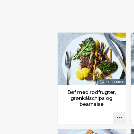
31-60 MIN.
Bøf med rodfrugter,
grønkålschips og
bearnaise