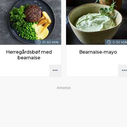
31-60 MIN.
0-30 MIN
Herregårdsbøf med
Bearnaise-mayo
bearnaise