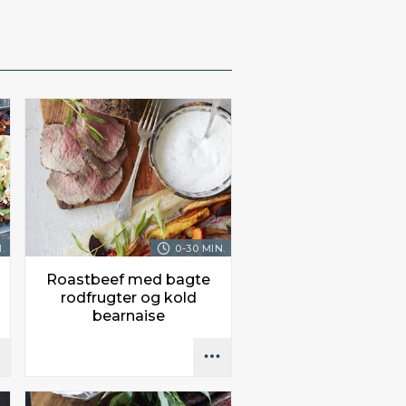
.
0-30 MIN.
Roastbeef med bagte
rodfrugter og kold
bearnaise