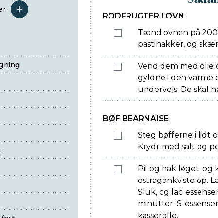
er
serveringer
RODFRUGTER I OVN
Tænd ovnen på 200°,
pastinakker, og skær
egning
Vend dem med olie o
gyldne i den varme 
undervejs. De skal ha
BØF BEARNAISE
Steg bøfferne i lidt
Krydr med salt og p
n
Pil og hak løget, og
estragonkviste op. La
Sluk, og lad essens
minutter. Si essense
kasserolle.
evt.