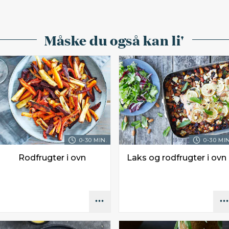
Måske du også kan li'
0-30 MIN.
0-30 MIN
Rodfrugter i ovn
Laks og rodfrugter i ovn