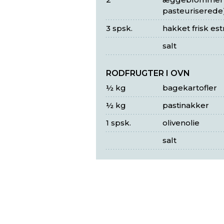
pasteuriserede
3 spsk.
hakket frisk es
salt
RODFRUGTER I OVN
½ kg
bagekartofler
½ kg
pastinakker
1 spsk.
olivenolie
salt