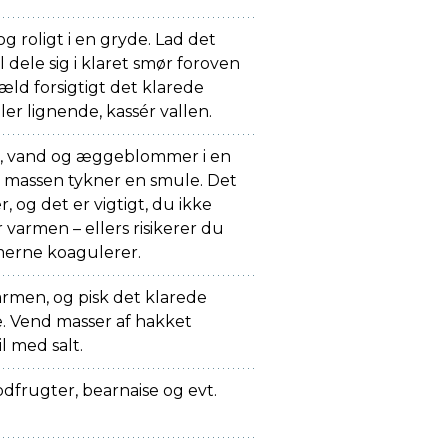
og roligt i en gryde. Lad det
il dele sig i klaret smør foroven
æld forsigtigt det klarede
ler lignende, kassér vallen.
s, vand og æggeblommer i en
til massen tykner en smule. Det
r, og det er vigtigt, du ikke
r varmen – ellers risikerer du
erne koagulerer.
armen, og pisk det klarede
le. Vend masser af hakket
il med salt.
dfrugter, bearnaise og evt.