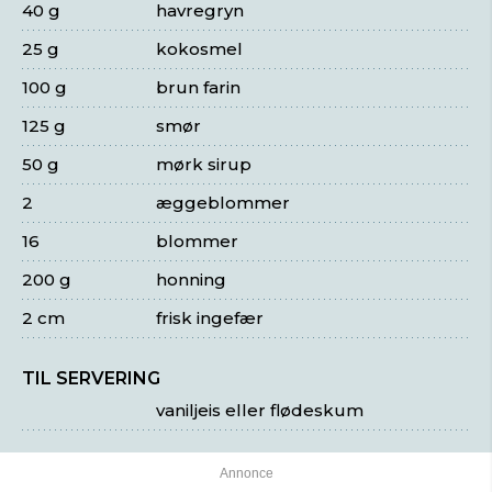
40 g
havregryn
25 g
kokosmel
100 g
brun farin
125 g
smør
50 g
mørk sirup
2
æggeblommer
16
blommer
200 g
honning
2 cm
frisk ingefær
TIL SERVERING
vaniljeis eller flødeskum