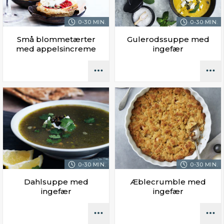
0-30 MIN.
0-30 MIN.
Små blommetærter
Gulerodssuppe med
med appelsincreme
ingefær
0-30 MIN.
0-30 MIN.
Dahlsuppe med
Æblecrumble med
ingefær
ingefær