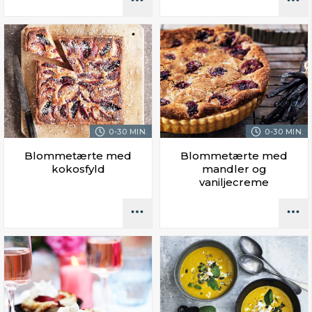
0-30 MIN.
0-30 MIN.
Blommetærte med
Blommetærte med
kokosfyld
mandler og
vaniljecreme