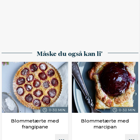
Måske du også kan li'
0-30 MIN.
0-30 MIN.
Blommetærte med
Blommetærte med
frangipane
marcipan