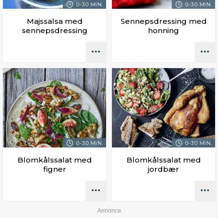
0-30 MIN.
0-30 MIN.
Majssalsa med
Sennepsdressing med
sennepsdressing
honning
0-30 MIN.
0-30 MIN.
Blomkålssalat med
Blomkålssalat med
figner
jordbær