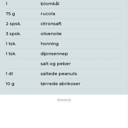
1
blomkål
75 g
rucola
2 spsk.
citronsaft
3 spsk.
olivenolie
1 tsk.
honning
1 tsk.
dijonsennep
salt og peber
1 dl
saltede peanuts
10 g
tørrede abrikoser