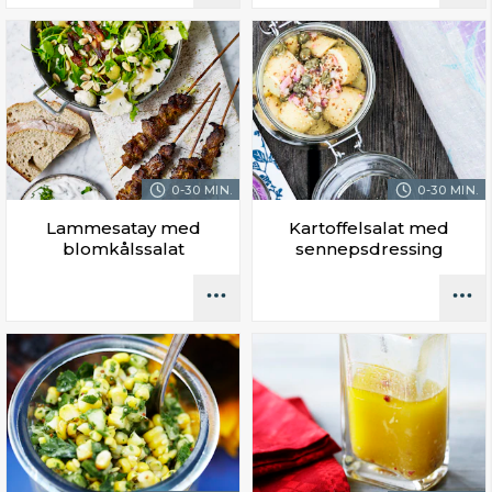
0-30 MIN.
0-30 MIN.
Lammesatay med
Kartoffelsalat med
blomkålssalat
sennepsdressing