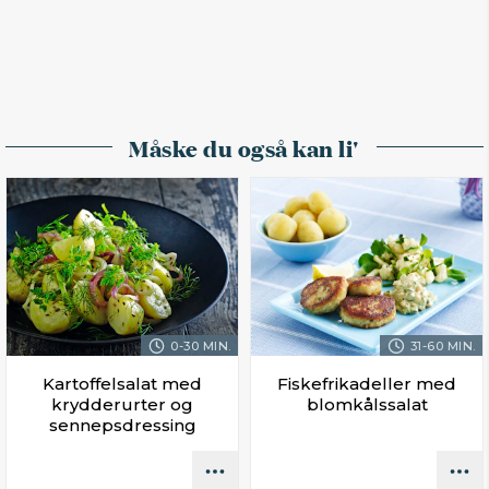
Måske du også kan li'
0-30 MIN.
31-60 MIN.
Kartoffelsalat med
Fiskefrikadeller med
krydderurter og
blomkålssalat
sennepsdressing