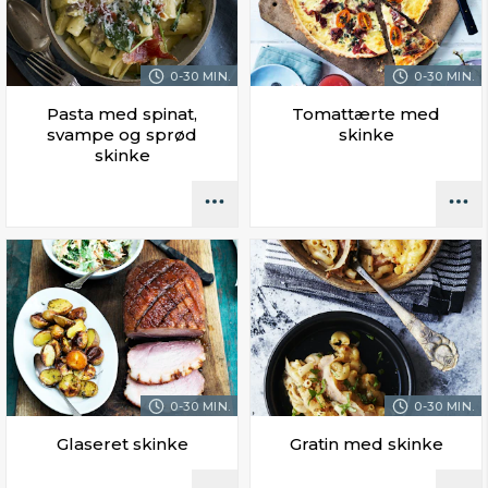
0-30 MIN.
0-30 MIN.
Pasta med spinat,
Tomattærte med
svampe og sprød
skinke
skinke
0-30 MIN.
0-30 MIN.
Glaseret skinke
Gratin med skinke