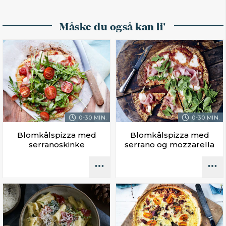
Måske du også kan li'
0-30 MIN.
0-30 MIN.
Blomkålspizza med
Blomkålspizza med
serranoskinke
serrano og mozzarella