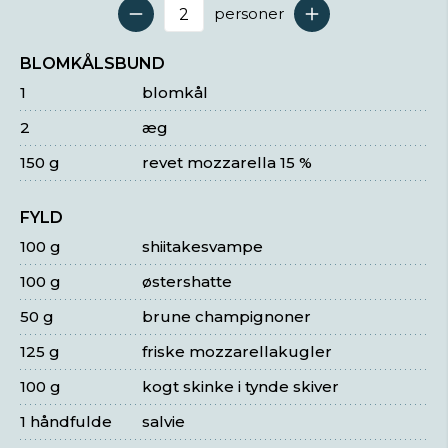
personer
Antal serveringer
BLOMKÅLSBUND
1
blomkål
2
æg
150 g
revet mozzarella 15 %
FYLD
100 g
shiitakesvampe
100 g
østershatte
50 g
brune champignoner
125 g
friske mozzarellakugler
100 g
kogt skinke i tynde skiver
1 håndfulde
salvie