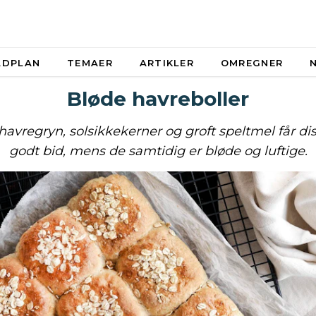
ADPLAN
TEMAER
ARTIKLER
OMREGNER
Bløde havreboller
vregryn, solsikkekerner og groft speltmel får dis
godt bid, mens de samtidig er bløde og luftige.