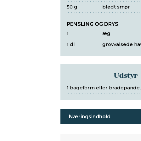
50 g
blødt smør
PENSLING OG DRYS
1
æg
1 dl
grovvalsede ha
Udstyr
1 bageform eller bradepande,
Næringsindhold