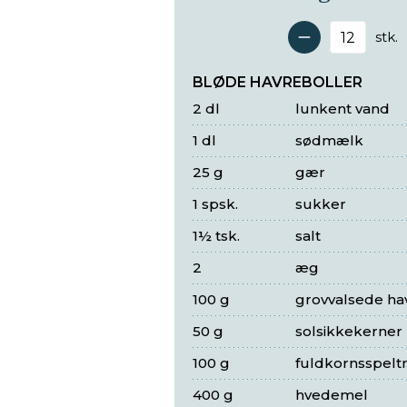
stk.
Antal 
BLØDE HAVREBOLLER
2 dl
lunkent vand
1 dl
sødmælk
25 g
gær
1 spsk.
sukker
1½ tsk.
salt
2
æg
100 g
grovvalsede ha
50 g
solsikkekerner
100 g
fuldkornsspelt
400 g
hvedemel