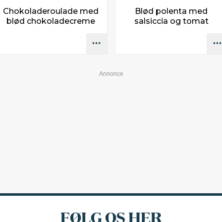
Chokoladeroulade med
Blød polenta med
blød chokoladecreme
salsiccia og tomat
FØLG OS HER