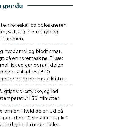
 gør du
 en røreskål, og opløs gæren
ker, salt, æg, havregryn og
rør sammen.
0 g hvedemel og blødt smør,
gt på en røremaskine. Tilsæt
mel lidt ad gangen, til dejen
 dejen skal æltes i 8-10
å gerne være en smule klistret.
gtigt viskestykke, og lad
temperatur i 30 minutter.
geformen. Hæld dejen ud på
g del den i 12 stykker. Tag lidt
form dejen til runde boller.