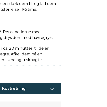
rmen, dæk dem til, og lad dem
størrelse i 1½ time.
. Pensl bollerne med
g drys dem med havregryn.
i ca. 20 minutter, til de er
gte. Afkøl dem på en
 dem lune og friskbagte.
Kostretning