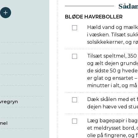
Sådan
serveringer
BLØDE HAVREBOLLER
Hæld vand og mælk i
i væsken. Tilsæt suk
solsikkekerner, og 
Tilsæt speltmel, 35
og ælt dejen grundi
de sidste 50 g hvede
er glat og ensartet –
minutter i alt, og m
Dæk skålen med et fu
vregryn
dejen hæve ved stue
Læg bagepapir i ba
mel
et meldrysset bord, o
olie på fingrene, og 