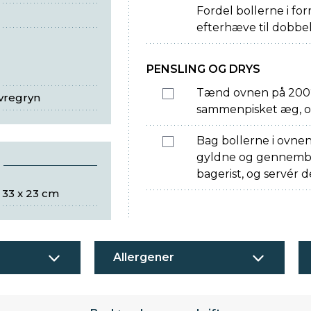
Fordel bollerne i fo
efterhæve til dobbelt
PENSLING OG DRYS
Tænd ovnen på 200°
vregryn
sammenpisket æg, o
Bag bollerne i ovnen 
gyldne og gennemba
bagerist, og servér
 33 x 23 cm
Allergener