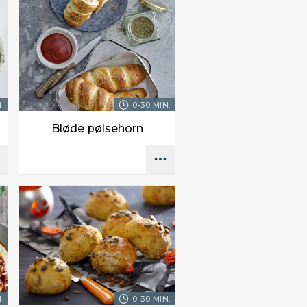
.
0-30 MIN.
Bløde pølsehorn
.
0-30 MIN.