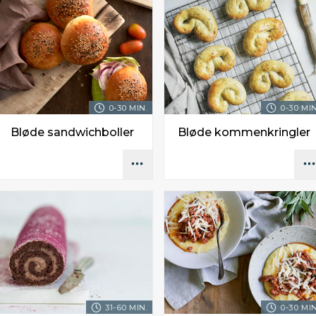
0-30 MIN.
0-30 MIN
Bløde sandwichboller
Bløde kommenkringler
31-60 MIN.
0-30 MIN