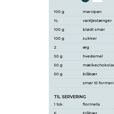
Antal 
100 g
marcipan
½
vaniljestænger
100 g
blødt smør
100 g
sukker
2
æg
50 g
hvedemel
50 g
mælkechokola
50 g
blåbær
smør til formen
TIL SERVERING
1 tsk.
flormelis
6
blåbær