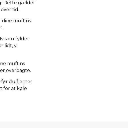
g. Dette gælder
over tid.
r dine muffins
n.
vis du fylder
lidt, vil
dine muffins
ver overbagte.
 før du fjerner
t for at køle