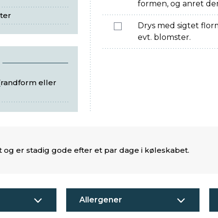
formen, og anret dem
ter
Drys med sigtet flo
evt. blomster.
(randform eller
t og er stadig gode efter et par dage i køleskabet.
Allergener