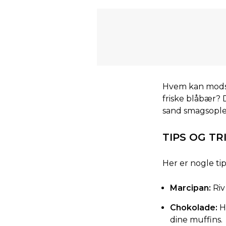
Hvem kan modst
friske blåbær?
sand smagsoplev
TIPS OG TR
Her er nogle ti
Marcipan:
Riv
Chokolade:
H
dine muffins.