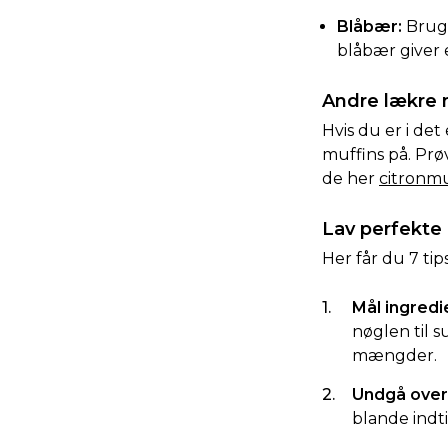
Blåbær:
Brug 
blåbær giver e
Andre lækre 
Hvis du er i de
muffins på. Prøv
de her
citronmu
Lav perfekte
Her får du 7 tip
Mål ingredi
nøglen til s
mængder.
Undgå over
blande indt