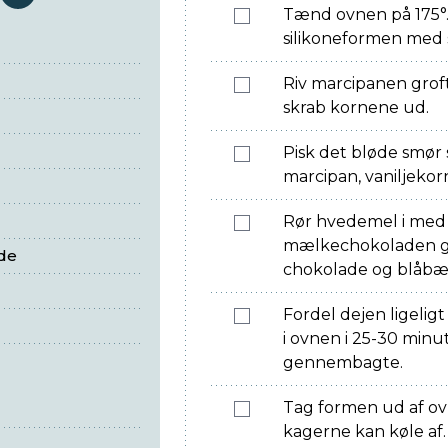
serveringer
Tænd ovnen på 175°.
silikoneformen med 
Riv marcipanen groft
skrab kornene ud.
Pisk det bløde smø
marcipan, vaniljeko
Rør hvedemel i med 
mælkechokoladen gr
de
chokolade og blåbær
Fordel dejen ligelig
i ovnen i 25-30 minut
gennembagte.
Tag formen ud af ovn
kagerne kan køle af.