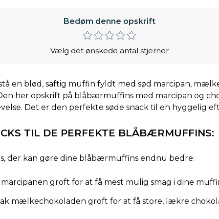
Bedøm denne opskrift
Vælg det ønskede antal stjerner
å en blød, saftig muffin fyldt med sød marcipan, mæl
 Den her opskrift på blåbærmuffins med marcipan og ch
else. Det er den perfekte søde snack til en hyggelig e
ICKS TIL DE PERFEKTE BLÅBÆRMUFFINS:
ps, der kan gøre dine blåbærmuffins endnu bedre:
 marcipanen groft for at få mest mulig smag i dine muffi
ak mælkechokoladen groft for at få store, lækre chokol