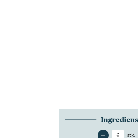
Ingredien
stk.