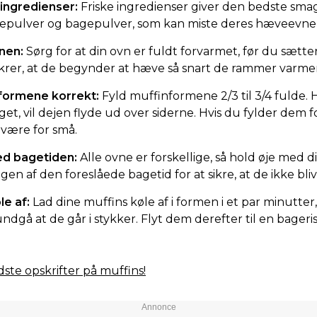
 ingredienser:
Friske ingredienser giver den bedste sma
gepulver og bagepulver, som kan miste deres hæveevne 
nen:
Sørg for at din ovn er fuldt forvarmet, før du sætte
sikrer, at de begynder at hæve så snart de rammer varme
nformene korrekt:
Fyld muffinformene 2/3 til 3/4 fulde. H
t, vil dejen flyde ud over siderne. Hvis du fylder dem for 
være for små.
ed bagetiden:
Alle ovne er forskellige, så hold øje med 
en af den foreslåede bagetid for at sikre, at de ikke bli
le af:
Lad dine muffins køle af i formen i et par minutter,
ndgå at de går i stykker. Flyt dem derefter til en bageris
ste opskrifter på muffins!