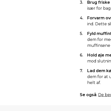
Brug friske
især for ba
Forvarm ov
ind. Dette 
Fyld muffi
dem for mege
muffinsene 
Hold øje m
mod slutning
Lad dem kø
dem for at u
helt af.
Se også
:
De bed