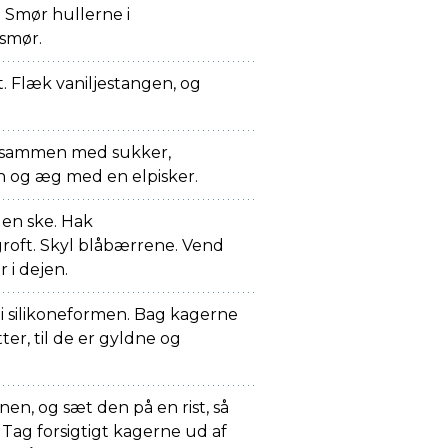
 Smør hullerne i
smør.
. Flæk vaniljestangen, og
r sammen med sukker,
rn og æg med en elpisker.
en ske. Hak
oft. Skyl blåbærrene. Vend
 i dejen.
t i silikoneformen. Bag kagerne
ter, til de er gyldne og
en, og sæt den på en rist, så
 Tag forsigtigt kagerne ud af