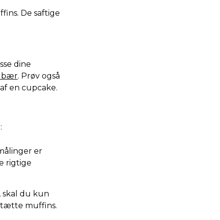
fins. De saftige
sse dine
ndbær
. Prøv også
n af en cupcake.
:
målinger er
e rigtige
, skal du kun
 tætte muffins.