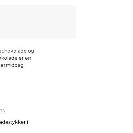
kechokolade og
okolade er en
ftermiddag.
ns.
adestykker i