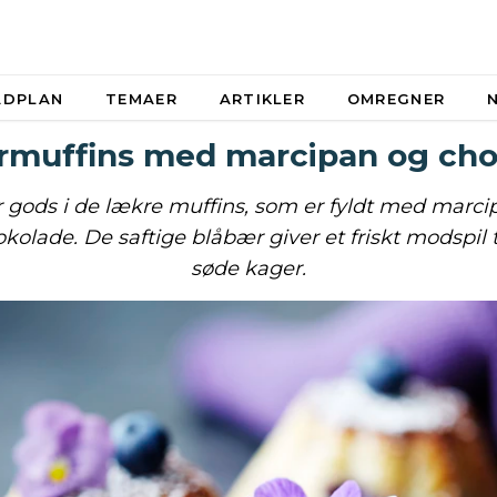
ADPLAN
TEMAER
ARTIKLER
OMREGNER
rmuffins med marcipan og cho
r gods i de lækre muffins, som er fyldt med marci
lade. De saftige blåbær giver et friskt modspil ti
søde kager.