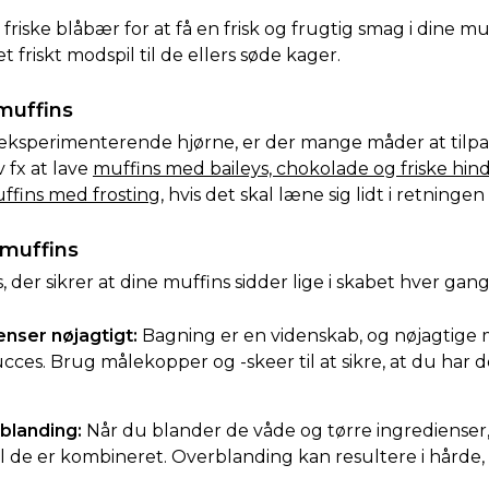
friske blåbær for at få en frisk og frugtig smag i dine muf
t friskt modspil til de ellers søde kager.
muffins
t eksperimenterende hjørne, er der mange måder at tilpa
 fx at lave
muffins med baileys, chokolade og friske hi
ffins med frosting
, hvis det skal læne sig lidt i retninge
 muffins
s, der sikrer at dine muffins sidder lige i skabet hver gang
enser nøjagtigt:
Bagning er en videnskab, og nøjagtige 
ucces. Brug målekopper og -skeer til at sikre, at du har d
blanding:
Når du blander de våde og tørre ingredienser
il de er kombineret. Overblanding kan resultere i hårde,