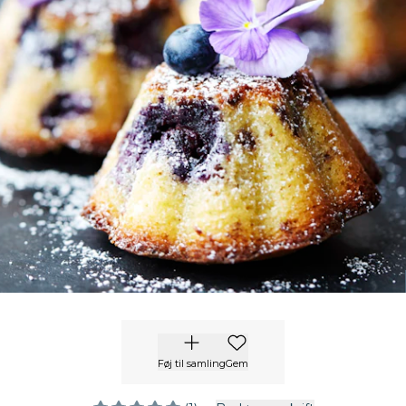
Føj til samling
Gem