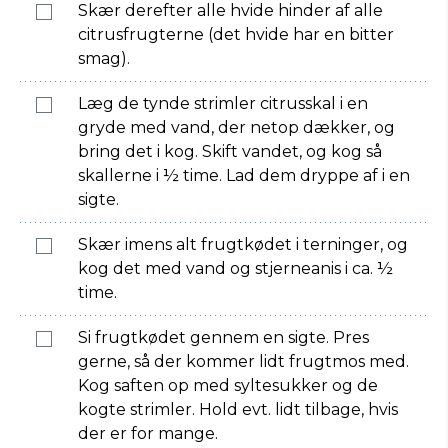
Skær derefter alle hvide hinder af alle
citrusfrugterne (det hvide har en bitter
smag).
Læg de tynde strimler citrusskal i en
gryde med vand, der netop dækker, og
bring det i kog. Skift vandet, og kog så
skallerne i ½ time. Lad dem dryppe af i en
sigte.
Skær imens alt frugtkødet i terninger, og
kog det med vand og stjerneanis i ca. ½
time.
Si frugtkødet gennem en sigte. Pres
gerne, så der kommer lidt frugtmos med.
Kog saften op med syltesukker og de
kogte strimler. Hold evt. lidt tilbage, hvis
der er for mange.