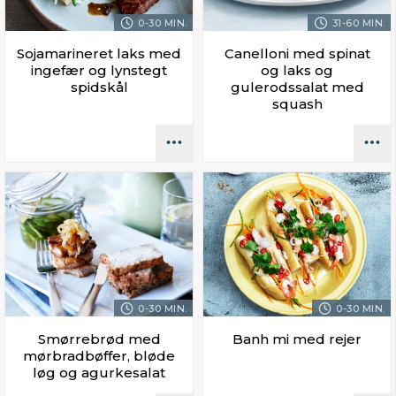
0-30 MIN.
31-60 MIN.
Sojamarineret laks med
Canelloni med spinat
ingefær og lynstegt
og laks og
spidskål
gulerodssalat med
squash
0-30 MIN.
0-30 MIN.
Smørrebrød med
Banh mi med rejer
mørbradbøffer, bløde
løg og agurkesalat