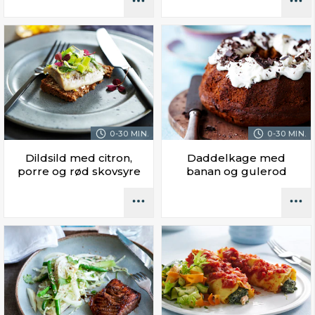
0-30 MIN.
0-30 MIN.
Dildsild med citron,
Daddelkage med
porre og rød skovsyre
banan og gulerod