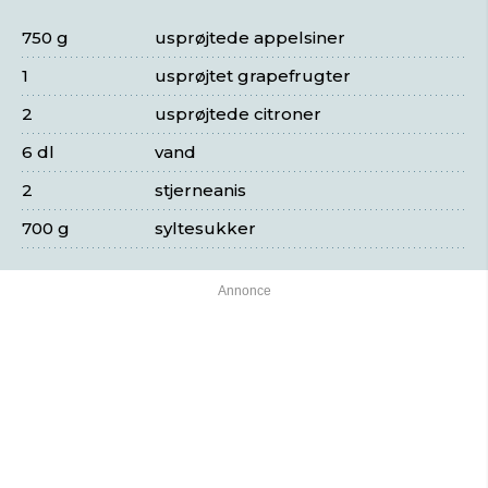
750 g
usprøjtede appelsiner
1
usprøjtet grapefrugter
2
usprøjtede citroner
6 dl
vand
2
stjerneanis
700 g
syltesukker