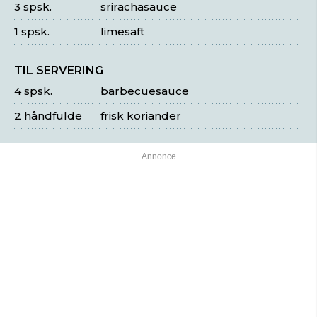
3 spsk.
srirachasauce
1 spsk.
limesaft
TIL SERVERING
4 spsk.
barbecuesauce
2 håndfulde
frisk koriander