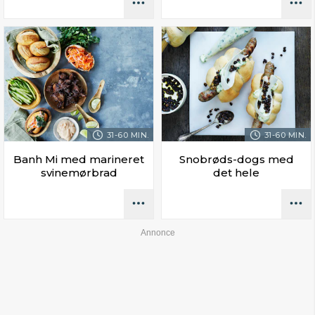
31-60 MIN.
31-60 MIN.
Banh Mi med marineret
Snobrøds-dogs med
svinemørbrad
det hele