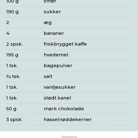
100 g
smør
190 g
sukker
2
æg
4
bananer
2 spsk.
friskbrygget kaffe
195 g
hvedemel
1 tsk.
bagepulver
½ tsk.
salt
1 tsk.
vaniljesukker
1 tsk.
stødt kanel
50 g
mørk chokolade
3 spsk.
hasselnøddekerner