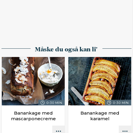
Måske du også kan li'
0-30 MIN.
0-30 MIN.
Banankage med
Banankage med
mascarponecreme
karamel