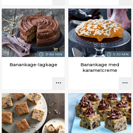
31-60 MIN.
0-30 MIN.
Banankage-lagkage
Banankage med
karamelcreme