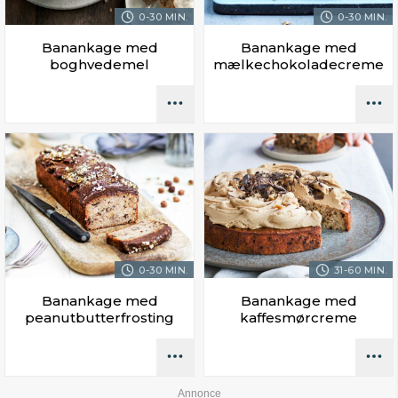
0-30 MIN.
0-30 MIN.
Banankage med
Banankage med
boghvedemel
mælkechokoladecreme
0-30 MIN.
31-60 MIN.
Banankage med
Banankage med
peanutbutterfrosting
kaffesmørcreme