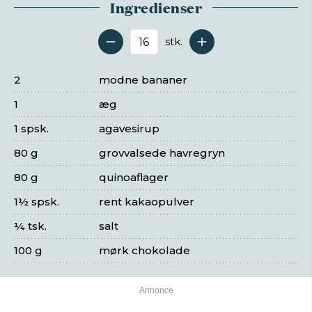
Ingredienser
stk.
Antal serveringer
2
modne bananer
1
æg
1 spsk.
agavesirup
80 g
grovvalsede havregryn
80 g
quinoaflager
1½ spsk.
rent kakaopulver
¼ tsk.
salt
100 g
mørk chokolade