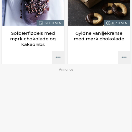
31-60 MIN.
0-30 MIN.
Solbærflødeis med
Gyldne vaniljekranse
mørk chokolade og
med mørk chokolade
kakaonibs