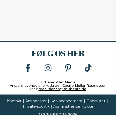
FØLG OS HER
Udgiver:
Aller Media
Ansvarshavende chefredaktør:
Cecilie Møller Rasmussen
Mail:
redaktionen@spisbedre.dk
Kontakt
|
Annoncører
|
Køb abonnement
|
Ophavsret
|
Privatlivspolitik
|
Administrér samtykke
©
SPIS BEDRE
2026