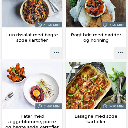
31-60 MIN.
0-30 MIN.
Lun rissalat med bagte
Bagt brie med nødder
søde kartofler
og honning
31-60 MIN.
0-30 MIN.
Tatar med
Lasagne med søde
æggeblomme, porre
kartofler
og bagte søde kartofler