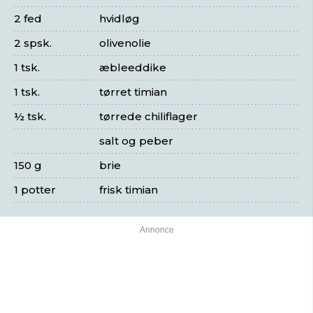
2 fed
hvidløg
2 spsk.
olivenolie
1 tsk.
æbleeddike
1 tsk.
tørret timian
½ tsk.
tørrede chiliflager
salt og peber
150 g
brie
1 potter
frisk timian