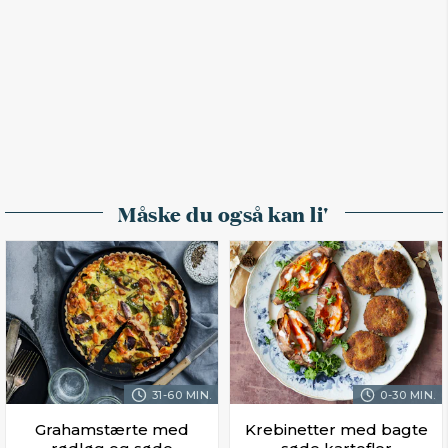
Måske du også kan li'
31-60 MIN.
0-30 MIN.
Grahamstærte med
Krebinetter med bagte