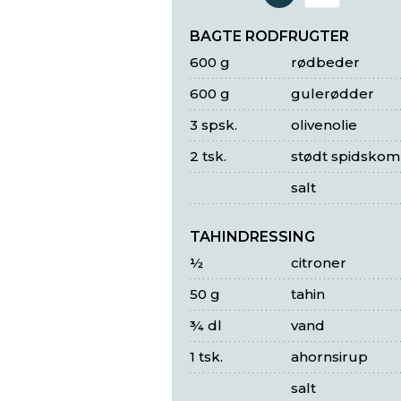
Antal 
BAGTE RODFRUGTER
600 g
rødbeder
600 g
gulerødder
3 spsk.
olivenolie
2 tsk.
stødt spidsko
salt
TAHINDRESSING
½
citroner
50 g
tahin
¾ dl
vand
1 tsk.
ahornsirup
salt