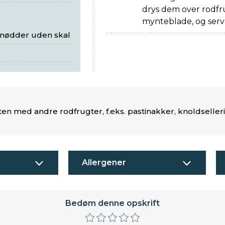
drys dem over rodfr
mynteblade, og serv
ienødder uden skal
ten med andre rodfrugter, f.eks. pastinakker, knoldselleri
Allergener
Bedøm denne opskrift