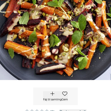
Føj til samling
Gem