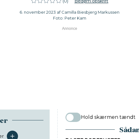
(0)
Bedøm opskrift
6. november 2023 af Camilla Biesbjerg Markussen
Foto: Peter Kam
Hold skærmen tændt
ser
Sådan
er