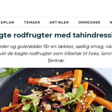
ADPLAN
TEMAER
ARTIKLER
OMREGNER
gte rodfrugter med tahindress
der og gulerødder får en lækker, sødlig smag, når
vér de bagte rodfrugter som tilbehør til f.eks. lam
fjerkræ.