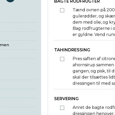
serveringer
BAGTE RODFRUGTER
Tænd ovnen på 200°
gulerødder, og skær
dem med olie, og kr
Bag rodfrugterne i ov
er gyldne. Vend run
mmen
TAHINDRESSING
Pres saften af citrone
ahornsirup sammen i 
gangen, og pisk, til
skal der tilsættes li
dressingen til med sa
SERVERING
Anret de bagte rodfr
dressingen henover. 