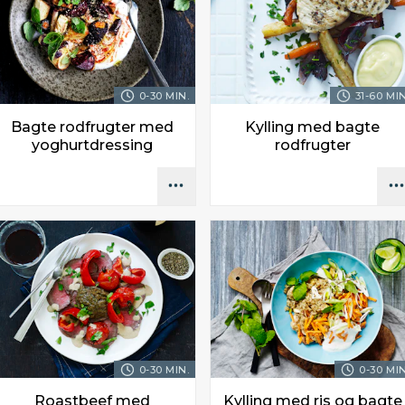
0-30 MIN.
31-60 MIN
Bagte rodfrugter med
Kylling med bagte
yoghurtdressing
rodfrugter
0-30 MIN.
0-30 MIN
Roastbeef med
Kylling med ris og bagte