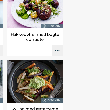
.
0-30 MIN.
Hakkebøffer med bagte
rodfrugter
.
0-30 MIN.
Kylling med ærtecreme