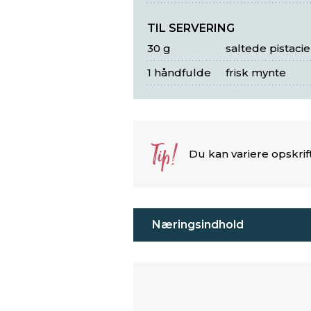
TIL SERVERING
30 g
saltede pistac
1 håndfulde
frisk mynte
Tip!
Du kan variere opskrif
Næringsindhold