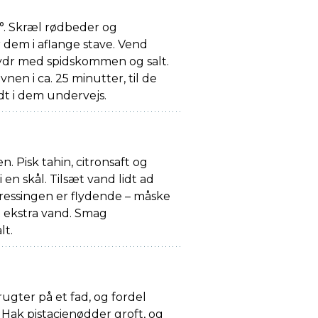
. Skræl rødbeder og
 dem i aflange stave. Vend
ydr med spidskommen og salt.
nen i ca. 25 minutter, til de
dt i dem undervejs.
n. Pisk tahin, citronsaft og
en skål. Tilsæt vand lidt ad
 dressingen er flydende – måske
dt ekstra vand. Smag
lt.
ugter på et fad, og fordel
Hak pistacienødder groft, og