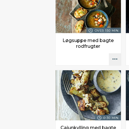
OVER 150 MIN.
Løgsuppe med bagte
rodfrugter
0-30 MIN.
Cajunkylling med bagte