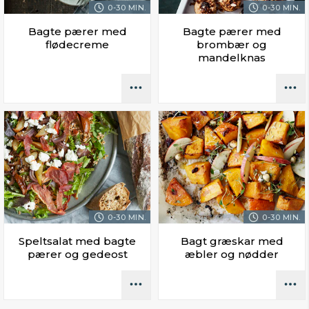
0-30 MIN.
0-30 MIN.
Bagte pærer med
Bagte pærer med
flødecreme
brombær og
mandelknas
0-30 MIN.
0-30 MIN.
Speltsalat med bagte
Bagt græskar med
pærer og gedeost
æbler og nødder