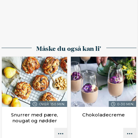
Måske du også kan li'
OVER 150 MIN.
0-30 MIN.
Snurrer med pære,
Chokoladecreme
nougat og nødder