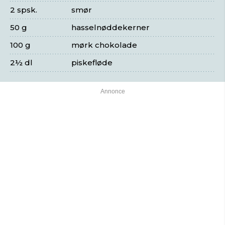
2 spsk.
smør
50 g
hasselnøddekerner
100 g
mørk chokolade
2½ dl
piskefløde