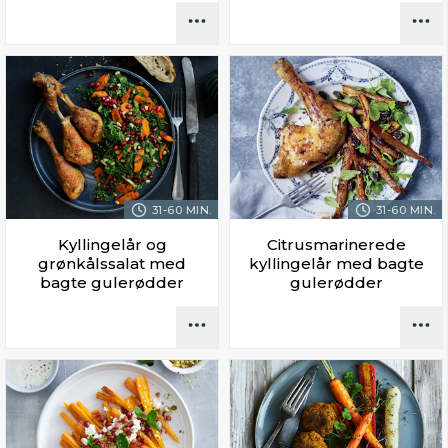
31-60 MIN.
31-60 MIN.
Kyllingelår og
Citrusmarinerede
grønkålssalat med
kyllingelår med bagte
bagte gulerødder
gulerødder