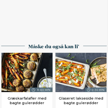
Måske du også kan li'
31-60 MIN.
0-30 MIN.
Græskarfalafler med
Glaseret lakseside med
bagte gulerødder
bagte gulerødder