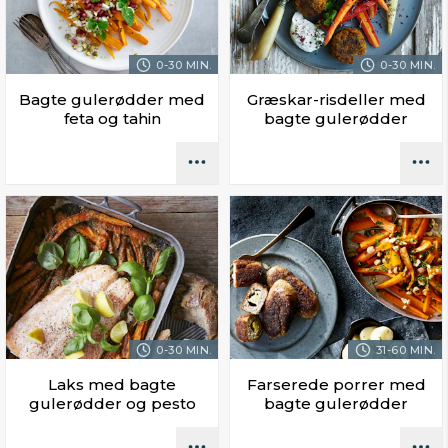
0-30 MIN.
0-30 MIN.
Bagte gulerødder med
Græskar-risdeller med
feta og tahin
bagte gulerødder
0-30 MIN.
31-60 MIN.
Laks med bagte
Farserede porrer med
gulerødder og pesto
bagte gulerødder