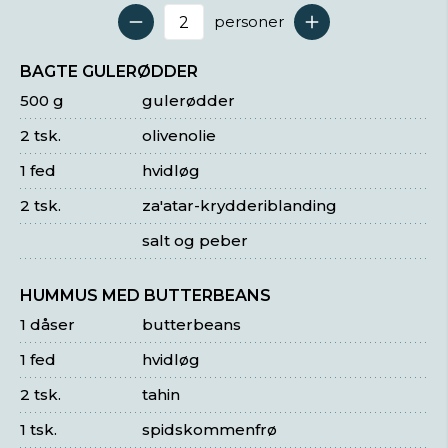
personer
Antal serveringer
BAGTE GULERØDDER
500 g
gulerødder
2 tsk.
olivenolie
1 fed
hvidløg
2 tsk.
za'atar-krydderiblanding
salt og peber
HUMMUS MED BUTTERBEANS
1 dåser
butterbeans
1 fed
hvidløg
2 tsk.
tahin
1 tsk.
spidskommenfrø