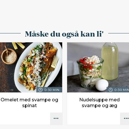
Måske du også kan li'
0-30 MIN.
0-30 MIN
Omelet med svampe og
Nudelsuppe med
spinat
svampe og æg