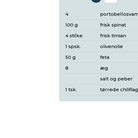
Antal 
4
portobellosva
100 g
frisk spinat
4 stilke
frisk timian
1 spsk.
olivenolie
50 g
feta
8
æg
salt og peber
1 tsk.
tørrede chilifla