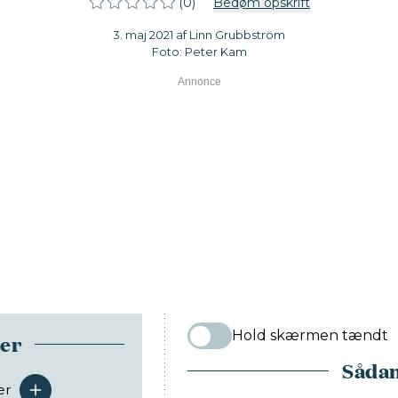
(0)
Bedøm opskrift
3. maj 2021 af Linn Grubbström
Foto: Peter Kam
Hold skærmen tændt
ser
Sådan
er