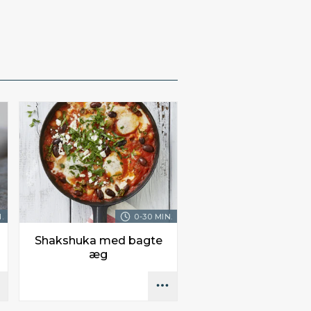
.
0-30 MIN.
Shakshuka med bagte
æg