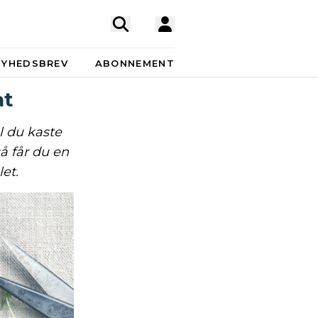
NYHEDSBREV
ABONNEMENT
at
l du kaste
å får du en
et.