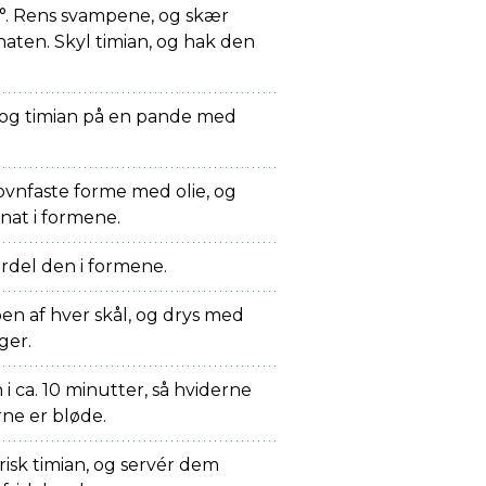
. Rens svampene, og skær
inaten. Skyl timian, og hak den
 og timian på en pande med
vnfaste forme med olie, og
nat i formene.
rdel den i formene.
n af hver skål, og drys med
ager.
i ca. 10 minutter, så hviderne
ne er bløde.
isk timian, og servér dem