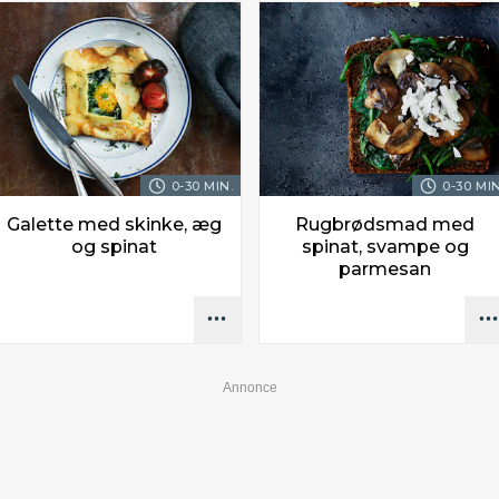
0-30 MIN.
0-30 MIN
Galette med skinke, æg
Rugbrødsmad med
og spinat
spinat, svampe og
parmesan