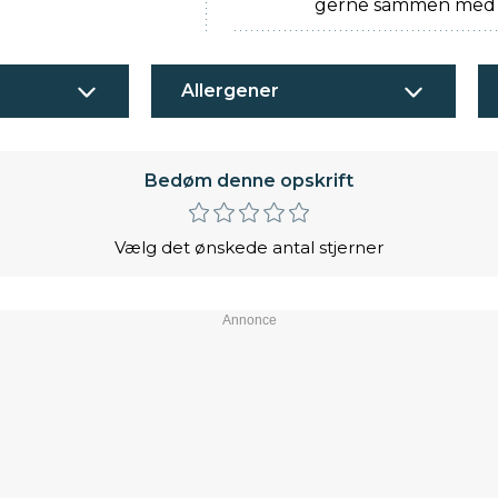
gerne sammen med f
Allergener
Bedøm denne opskrift
Vælg det ønskede antal stjerner