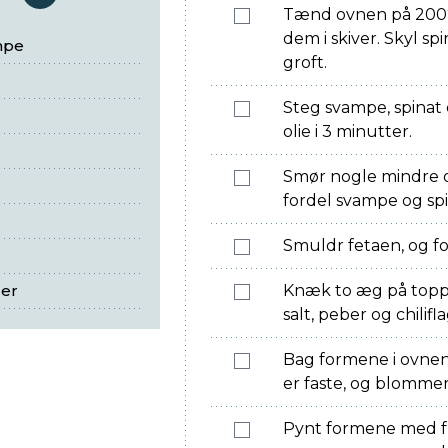
serveringer
Tænd ovnen på 200°
dem i skiver. Skyl sp
mpe
groft.
Steg svampe, spinat
olie i 3 minutter.
Smør nogle mindre o
fordel svampe og spi
Smuldr fetaen, og fo
ger
Knæk to æg på toppe
salt, peber og chilifl
Bag formene i ovnen 
er faste, og blommer
Pynt formene med fr