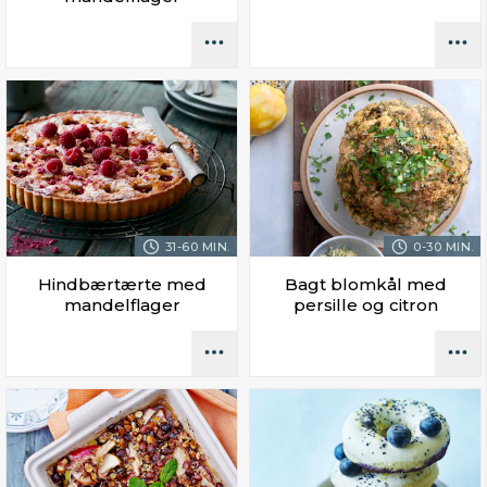
31-60 MIN.
0-30 MIN.
Hindbærtærte med
Bagt blomkål med
mandelflager
persille og citron