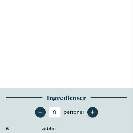
Ingredienser
personer
Antal serveringer
6
æbler