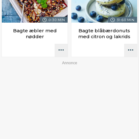
0-30 MIN.
31-60 MIN.
Bagte æbler med
Bagte blåbærdonuts
nødder
med citron og lakrids