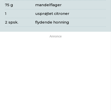
75 g
mandelflager
1
usprøjtet citroner
2 spsk.
flydende honning