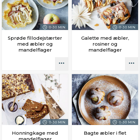
0-30 MIN.
0-30 MIN.
Sprøde fillodejstærter
Galette med æbler,
med æbler og
rosiner og
mandelflager
mandelflager
0-30 MIN.
0-30 MIN.
Honningkage med
Bagte æbler i flet
mandelflager