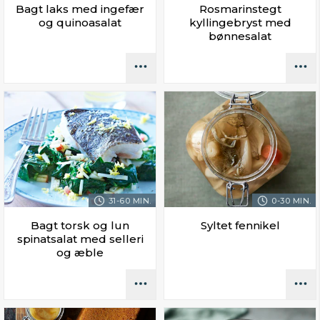
Bagt laks med ingefær
Rosmarinstegt
og quinoasalat
kyllingebryst med
bønnesalat
31-60 MIN.
0-30 MIN.
Bagt torsk og lun
Syltet fennikel
spinatsalat med selleri
og æble