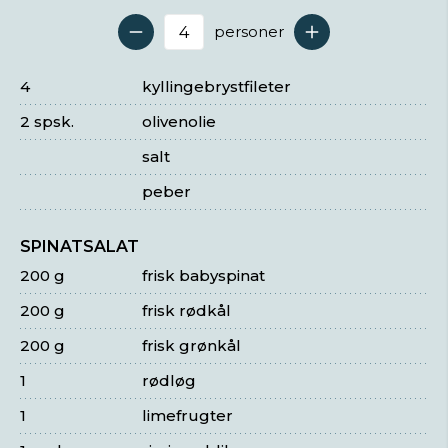
personer
Antal serveringer
4
kyllingebrystfileter
2 spsk.
olivenolie
salt
peber
SPINATSALAT
200 g
frisk babyspinat
200 g
frisk rødkål
200 g
frisk grønkål
1
rødløg
1
limefrugter