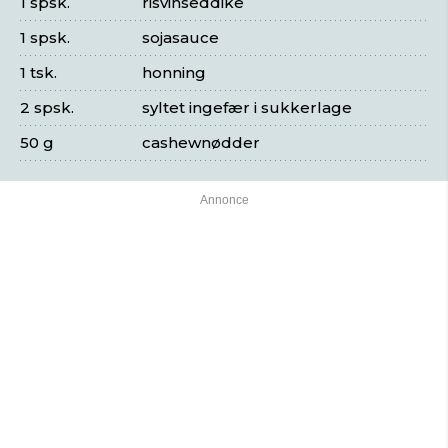
1 spsk.
risvinseddike
1 spsk.
sojasauce
1 tsk.
honning
2 spsk.
syltet ingefær i sukkerlage
50 g
cashewnødder