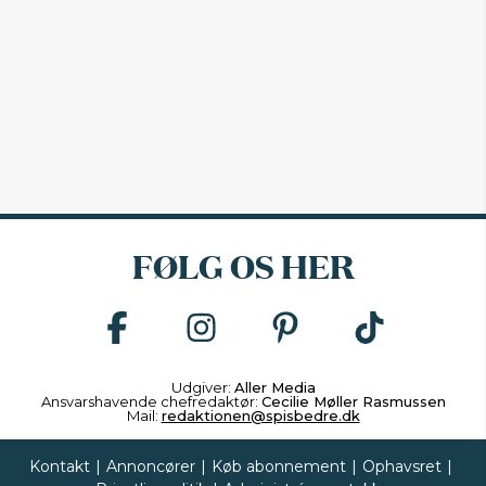
FØLG OS HER
Udgiver:
Aller Media
Ansvarshavende chefredaktør:
Cecilie Møller Rasmussen
Mail:
redaktionen@spisbedre.dk
Kontakt
|
Annoncører
|
Køb abonnement
|
Ophavsret
|