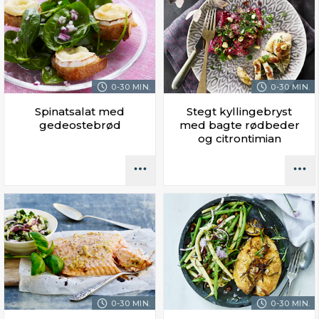
0-30 MIN.
0-30 MIN.
Spinatsalat med
Stegt kyllingebryst
gedeostebrød
med bagte rødbeder
og citrontimian
0-30 MIN.
0-30 MIN.