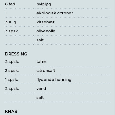
6 fed
hvidløg
1
økologisk citroner
300 g
kirsebær
3 spsk.
olivenolie
salt
DRESSING
2 spsk.
tahin
3 spsk.
citronsaft
1 spsk.
flydende honning
2 spsk.
vand
salt
KNAS