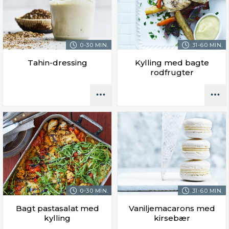
0-30 MIN.
31-60 MIN.
Tahin-dressing
Kylling med bagte
rodfrugter
0-30 MIN.
31-60 MIN.
Bagt pastasalat med
Vaniljemacarons med
kylling
kirsebær