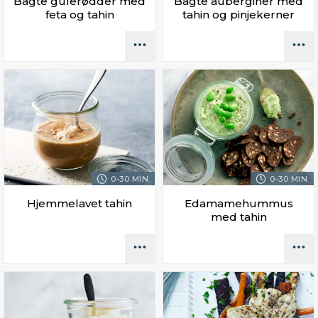
Bagte gulerødder med
Bagte auberginer med
feta og tahin
tahin og pinjekerner
0-30 MIN.
0-30 MIN.
Hjemmelavet tahin
Edamamehummus
med tahin