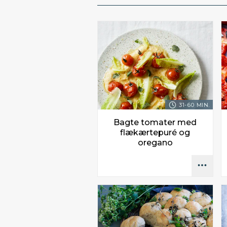
31-60 MIN.
Bagte tomater med
flækærtepuré og
oregano