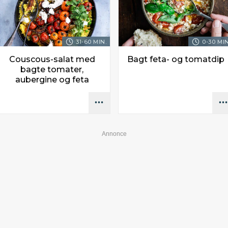
31-60 MIN.
0-30 MIN
Couscous-salat med
Bagt feta- og tomatdip
bagte tomater,
aubergine og feta