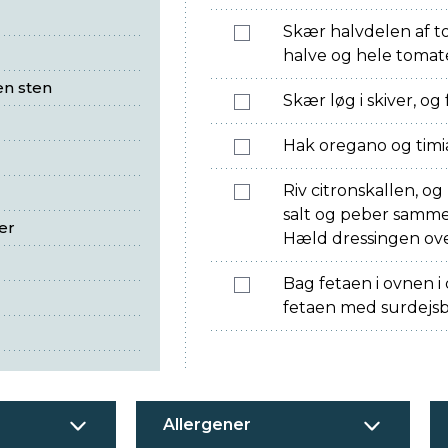
Skær halvdelen af t
halve og hele tomater
en sten
Skær løg i skiver, og 
Hak oregano og timia
Riv citronskallen, og 
salt og peber sammen
er
Hæld dressingen ove
Bag fetaen i ovnen i
fetaen med surdejsb
Allergener