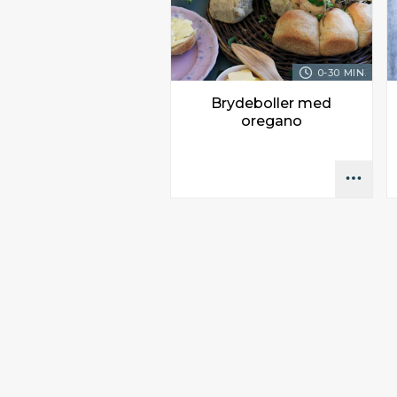
0-30 MIN.
Brydeboller med
oregano