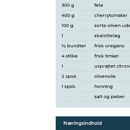
300 g
feta
400 g
cherrytomater
100 g
sorte oliven ud
1
skalotteløg
½ bundter
frisk oregano
4 stilke
frisk timian
1
usprøjtet citron
2 spsk.
olivenolie
1 spsk.
honning
salt og peber
Næringsindhold