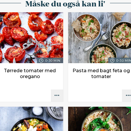
Måske du også kan li'
0-30 MIN.
0-30 MIN
Tørrede tomater med
Pasta med bagt feta og
oregano
tomater