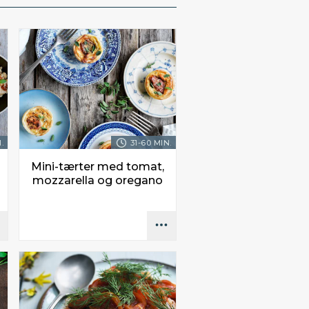
.
31-60 MIN.
Mini-tærter med tomat,
mozzarella og oregano