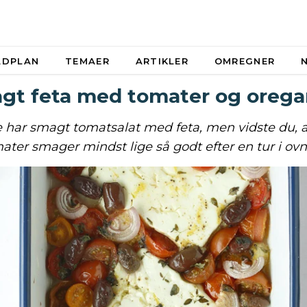
ADPLAN
TEMAER
ARTIKLER
OMREGNER
gt feta med tomater og oreg
e har smagt tomatsalat med feta, men vidste du, a
ater smager mindst lige så godt efter en tur i ov