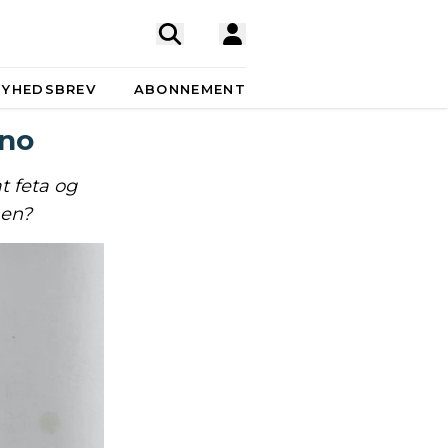
NYHEDSBREV
ABONNEMENT
ano
t feta og
nen?