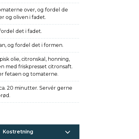
omaterne over, og fordel de
 og oliven i fadet.
fordel det i fadet.
n, og fordel det i formen.
pisk olie, citronskal, honning,
 med friskpresset citronsaft.
r fetaen og tomaterne.
 ca. 20 minutter. Servér gerne
rød.
Kostretning