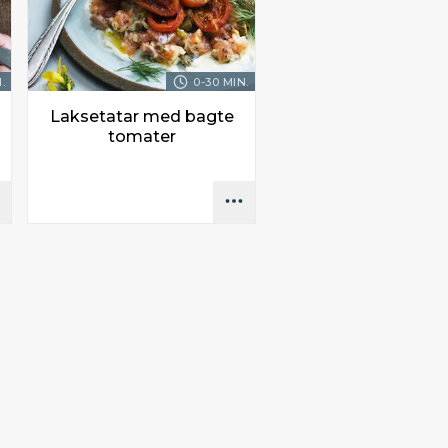
.
0-30 MIN.
Laksetatar med bagte
tomater