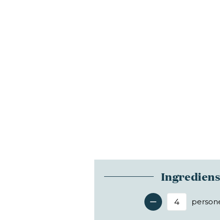
Ingredien
person
Antal 