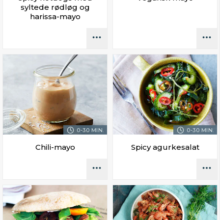
syltede rødløg og
harissa-mayo
0-30 MIN.
0-30 MIN.
Chili-mayo
Spicy agurkesalat