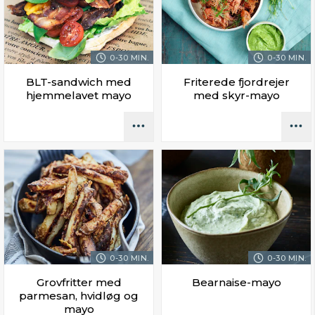
0-30 MIN.
0-30 MIN.
BLT-sandwich med
Friterede fjordrejer
hjemmelavet mayo
med skyr-mayo
0-30 MIN.
0-30 MIN.
Grovfritter med
Bearnaise-mayo
parmesan, hvidløg og
mayo