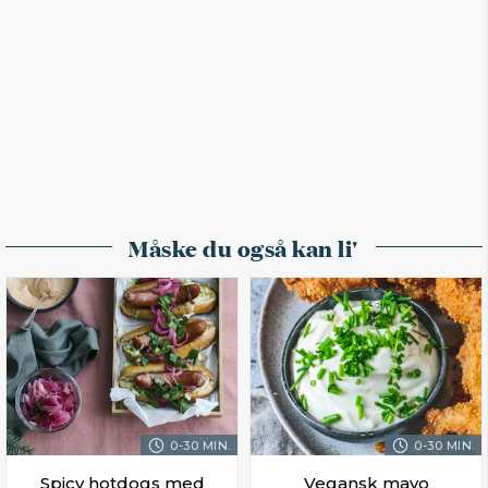
Måske du også kan li'
0-30 MIN.
0-30 MIN.
Spicy hotdogs med
Vegansk mayo