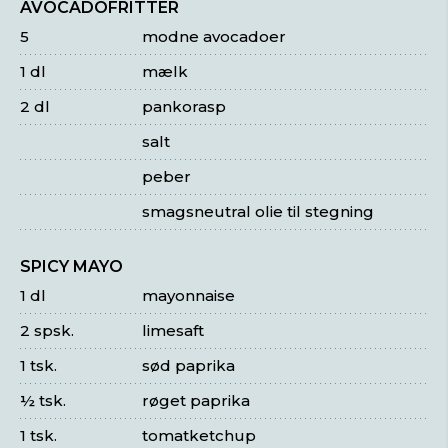
AVOCADOFRITTER
5
modne avocadoer
1 dl
mælk
2 dl
pankorasp
salt
peber
smagsneutral olie til stegning
SPICY MAYO
1 dl
mayonnaise
2 spsk.
limesaft
1 tsk.
sød paprika
½ tsk.
røget paprika
1 tsk.
tomatketchup