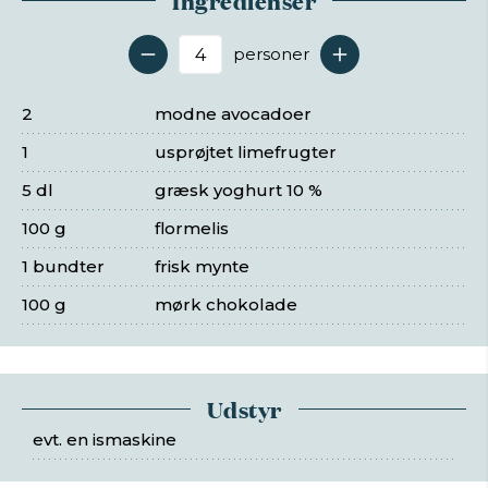
Ingredienser
personer
Antal serveringer
2
modne avocadoer
1
usprøjtet limefrugter
5 dl
græsk yoghurt 10 %
100 g
flormelis
1 bundter
frisk mynte
100 g
mørk chokolade
Udstyr
evt. en ismaskine