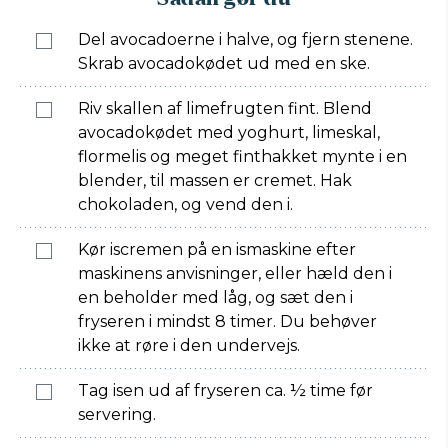
Del avocadoerne i halve, og fjern stenene.
Skrab avocadokødet ud med en ske.
Riv skallen af limefrugten fint. Blend
avocadokødet med yoghurt, limeskal,
flormelis og meget finthakket mynte i en
blender, til massen er cremet. Hak
chokoladen, og vend den i.
Kør iscremen på en ismaskine efter
maskinens anvisninger, eller hæld den i
en beholder med låg, og sæt den i
fryseren i mindst 8 timer. Du behøver
ikke at røre i den undervejs.
Tag isen ud af fryseren ca. ½ time før
servering.