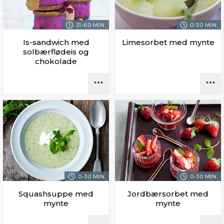
31-60 MIN.
0-30 MIN.
Is-sandwich med
Limesorbet med mynte
solbærflødeis og
chokolade
0-30 MIN.
0-30 MIN.
Squashsuppe med
Jordbærsorbet med
mynte
mynte