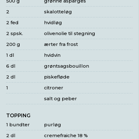
500 g
grønne asparges
2
skalotteløg
2 fed
hvidløg
2 spsk.
olivenolie til stegning
200 g
ærter fra frost
1 dl
hvidvin
6 dl
grøntsagsbouillon
2 dl
piskefløde
1
citroner
salt og peber
TOPPING
1 bundter
purløg
2 dl
cremefraiche 18 %