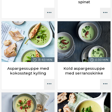
spinat
31-60 MIN.
0-30 MIN.
Aspargessuppe med
Kold aspargessuppe
kokosstegt kylling
med serranoskinke