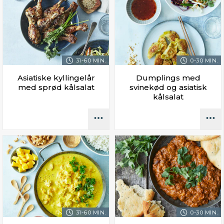
31-60 MIN.
0-30 MIN.
Asiatiske kyllingelår
Dumplings med
med sprød kålsalat
svinekød og asiatisk
kålsalat
31-60 MIN.
0-30 MIN.