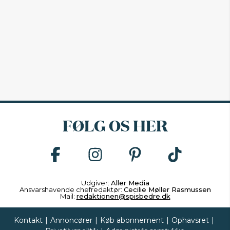
FØLG OS HER
Udgiver:
Aller Media
Ansvarshavende chefredaktør:
Cecilie Møller Rasmussen
Mail:
redaktionen@spisbedre.dk
Kontakt
|
Annoncører
|
Køb abonnement
|
Ophavsret
|