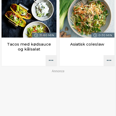
31-60 MIN.
0-30 MIN.
Tacos med kødsauce
Asiatisk coleslaw
og kålsalat