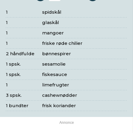
1
spidskål
1
glaskål
1
mangoer
1
friske røde chilier
2 håndfulde
bønnespirer
1 spsk.
sesamolie
1 spsk.
fiskesauce
1
limefrugter
3 spsk.
cashewnødder
1 bundter
frisk koriander