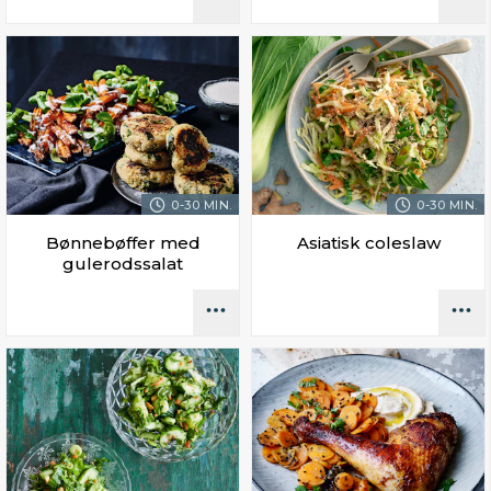
0-30 MIN.
0-30 MIN.
Bønnebøffer med
Asiatisk coleslaw
gulerodssalat