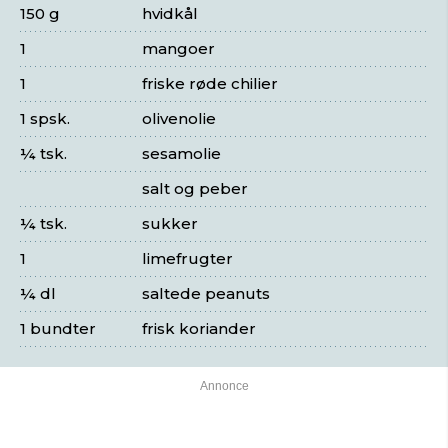
150 g
hvidkål
1
mangoer
1
friske røde chilier
1 spsk.
olivenolie
¼ tsk.
sesamolie
salt og peber
¼ tsk.
sukker
1
limefrugter
¼ dl
saltede peanuts
1 bundter
frisk koriander