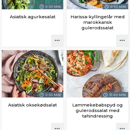
0-30 MIN.
0-30 MIN.
Asiatisk agurkesalat
Harissa-kyllingelår med
marokkansk
gulerodssalat
0-30 MIN.
31-60 MIN.
Asiatisk oksekødsalat
Lammekebabspyd og
gulerodssalat med
tahindressing