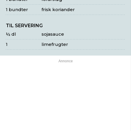
1 bundter
frisk koriander
TIL SERVERING
½ dl
sojasauce
1
limefrugter