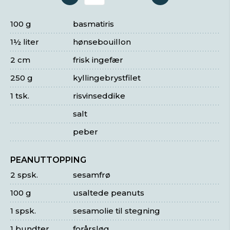
Antal serveringer
100 g
basmatiris
1½ liter
hønsebouillon
2 cm
frisk ingefær
250 g
kyllingebrystfilet
1 tsk.
risvinseddike
salt
peber
PEANUTTOPPING
2 spsk.
sesamfrø
100 g
usaltede peanuts
1 spsk.
sesamolie til stegning
1 bundter
forårsløg