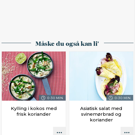
Måske du også kan li'
0-30 MIN.
0-30 MIN.
Kylling i kokos med
Asiatisk salat med
frisk koriander
svinemørbrad og
koriander