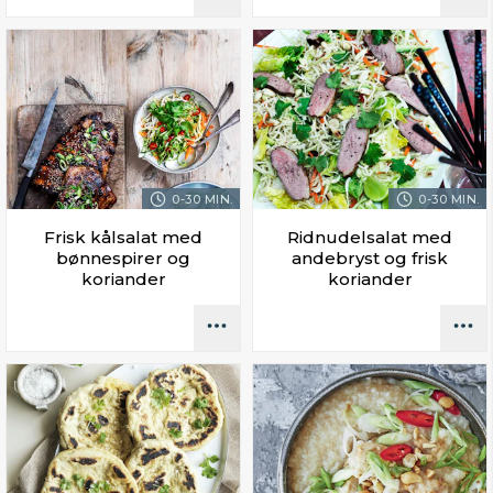
0-30 MIN.
0-30 MIN.
Frisk kålsalat med
Ridnudelsalat med
bønnespirer og
andebryst og frisk
koriander
koriander