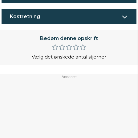
Kostretning
Bedøm denne opskrift
Vælg det ønskede antal stjerner