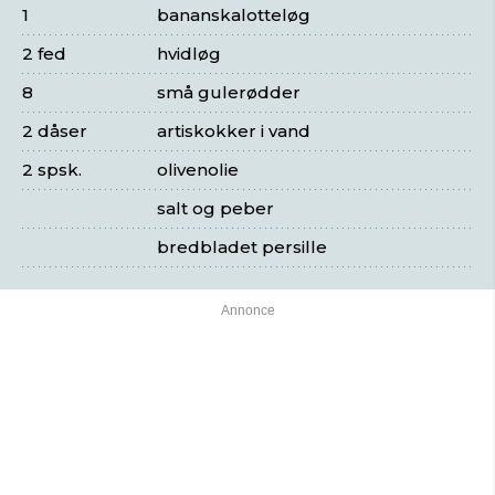
1
bananskalotteløg
2 fed
hvidløg
8
små gulerødder
2 dåser
artiskokker i vand
2 spsk.
olivenolie
salt og peber
bredbladet persille