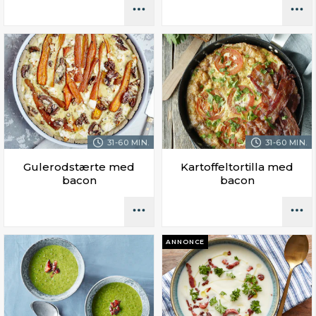
31-60 MIN.
31-60 MIN.
Gulerodstærte med
Kartoffeltortilla med
bacon
bacon
ANNONCE