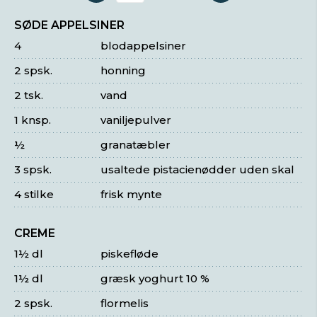
SØDE APPELSINER
4
blodappelsiner
2 spsk.
honning
2 tsk.
vand
1 knsp.
vaniljepulver
½
granatæbler
3 spsk.
usaltede pistacienødder uden skal
4 stilke
frisk mynte
CREME
1½ dl
piskefløde
1½ dl
græsk yoghurt 10 %
2 spsk.
flormelis