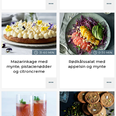
31-60 MIN.
0-30 MIN.
Mazarinkage med
Rødkålssalat med
mynte, pistacienødder
appelsin og mynte
og citroncreme