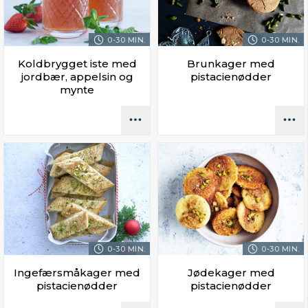
0-30 MIN.
0-30 MIN.
Koldbrygget iste med
Brunkager med
jordbær, appelsin og
pistacienødder
mynte
0-30 MIN.
0-30 MIN.
Ingefærsmåkager med
Jødekager med
pistacienødder
pistacienødder