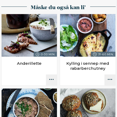
Måske du også kan li'
0-30 MIN.
31-60 MIN.
Anderillette
Kylling i sennep med
rabarberchutney