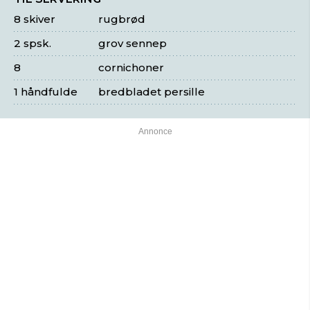
8 skiver
rugbrød
2 spsk.
grov sennep
8
cornichoner
1 håndfulde
bredbladet persille