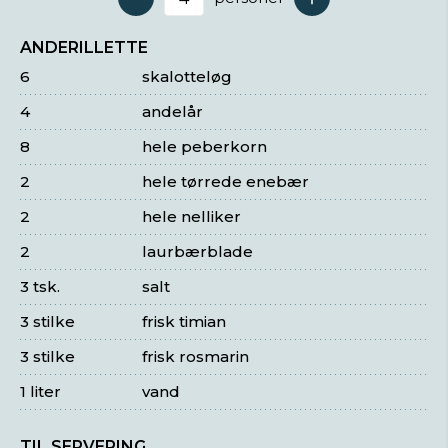
Antal serveringer
ANDERILLETTE
6
skalotteløg
4
andelår
8
hele peberkorn
2
hele tørrede enebær
2
hele nelliker
2
laurbærblade
3 tsk.
salt
3 stilke
frisk timian
3 stilke
frisk rosmarin
1 liter
vand
TIL SERVERING