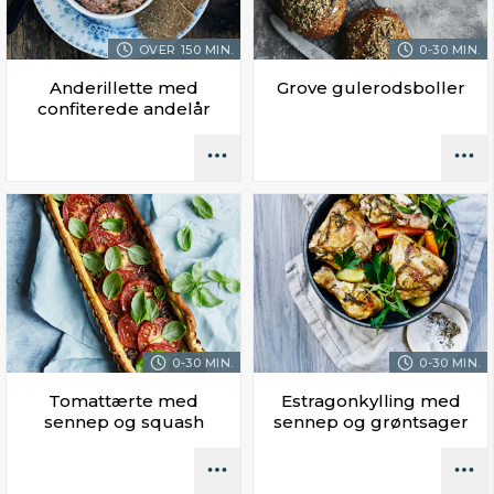
OVER 150 MIN.
0-30 MIN.
Anderillette med
Grove gulerodsboller
confiterede andelår
0-30 MIN.
0-30 MIN.
Tomattærte med
Estragonkylling med
sennep og squash
sennep og grøntsager