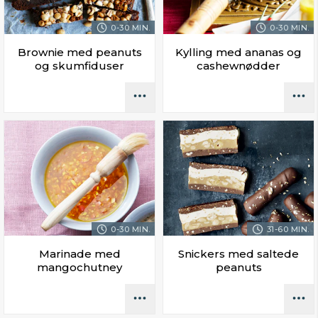
0-30 MIN.
0-30 MIN.
Brownie med peanuts
Kylling med ananas og
og skumfiduser
cashewnødder
0-30 MIN.
31-60 MIN.
Marinade med
Snickers med saltede
mangochutney
peanuts