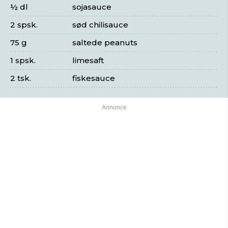
½ dl
sojasauce
2 spsk.
sød chilisauce
75 g
saltede peanuts
1 spsk.
limesaft
2 tsk.
fiskesauce