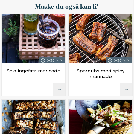
Måske du også kan li'
0-30 MIN.
0-30 MIN.
Soja-ingefær-marinade
Spareribs med spicy
marinade