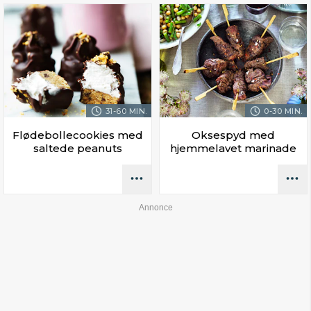
31-60 MIN.
0-30 MIN.
Flødebollecookies med
Oksespyd med
saltede peanuts
hjemmelavet marinade