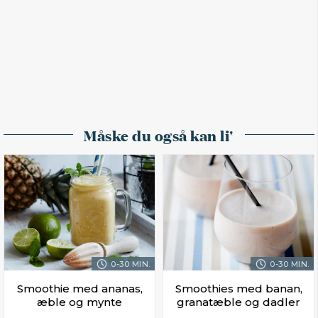
Måske du også kan li'
0-30 MIN.
0-30 MIN.
Smoothie med ananas,
Smoothies med banan,
æble og mynte
granatæble og dadler