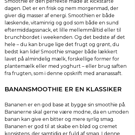
Smoothie er den perfekte måde at kickstarte
dagen. Det er en frisk og nem morgenmad, der
giver dig masser af energi. Smoothien er både
læskende, vitaminrig og god som både en sund
eftermiddagssnack, et lille mellemmåltid eller til
brunchbordet i weekenden. Og det bedste af det
hele – du kan bruge lige det frugt og grønt, du
bedst kan lide! Smoothie smager både lækkert
lavet på almindelig mælk, forskellige former for
plantemælk eller med yoghurt – eller brug saften
fra frugten, som i denne opskrift med ananassaft.
BANANSMOOTHIE ER EN KLASSIKER
Bananen er en god base at bygge sin smoothie på.
Bananerne skal gerne være modne, da en umoden
banan kan give en bitter og mere syrlig smag.
Bananen er god til at skabe en blød og cremet
konsistens, der samtidig er fuld af smag. I denne