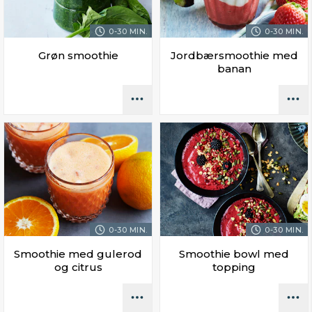
0-30 MIN.
0-30 MIN.
Grøn smoothie
Jordbærsmoothie med
banan
0-30 MIN.
0-30 MIN.
Smoothie med gulerod
Smoothie bowl med
og citrus
topping