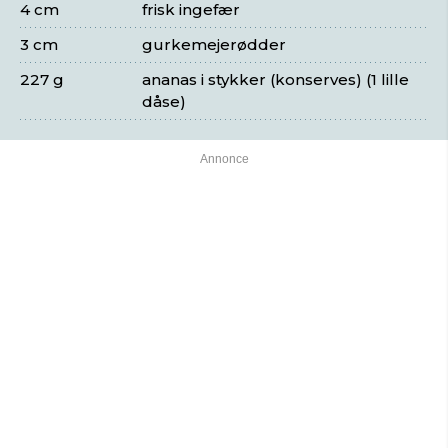
4 cm
frisk ingefær
3 cm
gurkemejerødder
227 g
ananas i stykker (konserves) (1 lille
dåse)