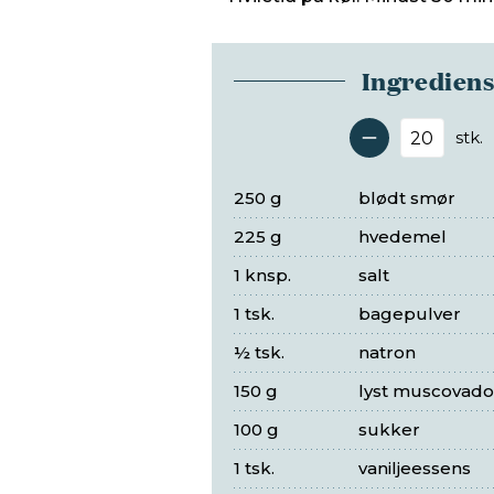
Ingredien
stk.
Antal 
250 g
blødt smør
225 g
hvedemel
1 knsp.
salt
1 tsk.
bagepulver
½ tsk.
natron
150 g
lyst muscovad
100 g
sukker
1 tsk.
vaniljeessens