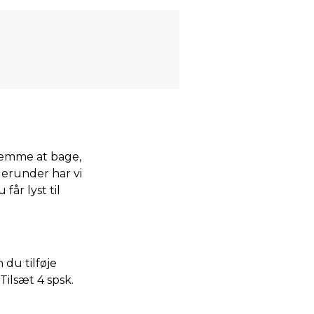
 nemme at bage,
Herunder har vi
får lyst til
du tilføje
Tilsæt 4 spsk.