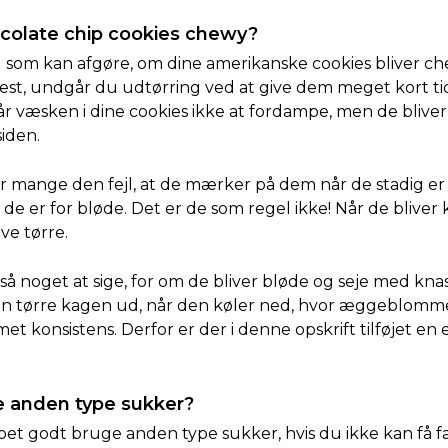
colate chip cookies chewy?
ng som kan afgøre, om dine amerikanske cookies bliver che
st, undgår du udtørring ved at give dem meget kort ti
 væsken i dine cookies ikke at fordampe, men de bliver
iden.
 mange den fejl, at de mærker på dem når de stadig er
de er for bløde. Det er de som regel ikke! Når de bliver 
ive tørre.
 noget at sige, for om de bliver bløde og seje med kna
 tørre kagen ud, når den køler ned, hvor æggeblomm
et konsistens. Derfor er der i denne opskrift tilføjet en 
e anden type sukker?
pet godt bruge anden type sukker, hvis du ikke kan få fa