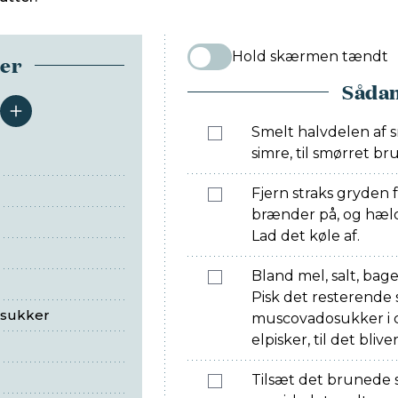
Hold skærmen tændt
ser
Sådan
serveringer
Smelt halvdelen af s
simre, til smørret b
Fjern straks gryden 
brænder på, og hæld
Lad det køle af.
Bland mel, salt, bage
Pisk det resterend
osukker
muscovadosukker i c
elpisker, til det bliver
Tilsæt det brunede s