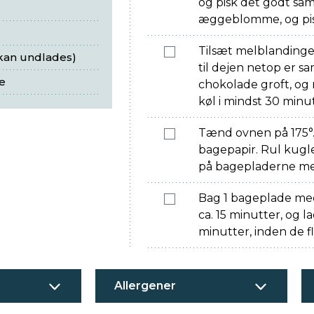
og pisk det godt sa
æggeblomme, og pis
Tilsæt melblandingen
kan undlades)
til dejen netop er 
e
chokolade groft, og 
køl i mindst 30 minut
Tænd ovnen på 175°
bagepapir. Rul kugler
på bagepladerne me
Bag 1 bageplade med
ca. 15 minutter, og 
minutter, inden de fl
Allergener