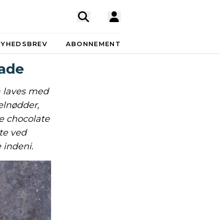
NYHEDSBREV
ABONNEMENT
ade
å laves med
elnødder,
ke chocolate
te ved
 indeni.