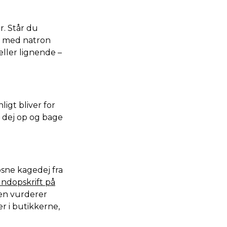
r. Står du
er med natron
eller lignende –
igt bliver for
e dej op og bage
sne kagedej fra
ndopskrift på
sen vurderer
er i butikkerne,