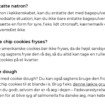
tatte natron?
ron i køkkenskabet, kan du erstatte det med bagepulve
odsatte situation, kan du ikke bare erstatte bagepulv
sætte en form for syre, f.eks. lidt citronsaft, kærnemælk 
vemidlet ikke.
 chip cookies fryses?
amerikanske cookies bør ikke fryses, da de højst sandsynl
og sagtens fryse den rå dej, så du altid kan tage en rull
cookies på et kvarter.
e dough
s med cookie dough? Du kan også sagtens bruge den fro
ip cookies til at blande i is. Brug f.eks.
denne lækre gru
n du godt, selvom der er rå æg i dejen – Fødevarestyrel
oen for at blive syg af salmonella fra danske æg, man køb