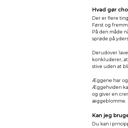
Hvad gør cho
Der er flere ti
Først og fremme
På den måde når
sprøde på yders
Derudover laver
konkluderer, at 
stive uden at bl
Æggene har også
Æggehviden kan
og giver en crem
æggeblomme.
Kan jeg brug
Du kan i prncip