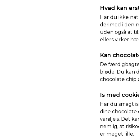
Hvad kan ers
Har du ikke nat
derimod i den m
uden også at til
ellers virker hæ
Kan chocolate
De færdigbagte 
bløde. Du kan d
chocolate chip 
Is med cooki
Har du smagt i
dine chocolate ch
vaniljeis
. Det ka
nemlig, at risik
er meget lille.