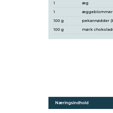
1
æg
1
æggeblommer
100 g
pekannødder (
100 g
mørk chokolad
Næringsindhold