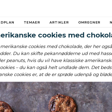
ADPLAN
TEMAER
ARTIKLER
OMREGNER
erikanske cookies med chokol
amerikanske cookies med chokolade, der her ogs
der. Du kan skifte pekannødderne ud med hass
er peanuts, hvis du vil have klassiske amerikans
cookies – du kan også helt undlade dem. Det beds
nske cookies er, at de er sprøde udenpå og bløde