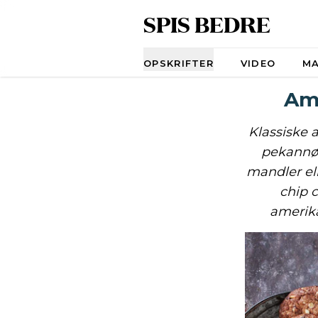
SPIS BEDRE
Navigation
OPSKRIFTER
VIDEO
M
Am
Klassiske 
pekannød
mandler ell
chip 
amerika