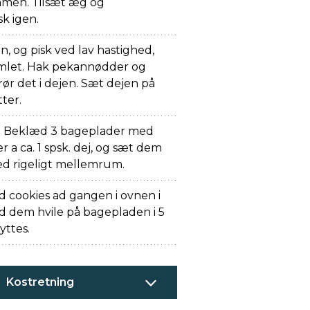
mmen. Tilsæt æg og
k igen.
, og pisk ved lav hastighed,
samlet. Hak pekannødder og
rør det i dejen. Sæt dejen på
ter.
. Beklæd 3 bageplader med
 a ca. 1 spsk. dej, og sæt dem
d rigeligt mellemrum.
 cookies ad gangen i ovnen i
lad dem hvile på bagepladen i 5
yttes.
Kostretning