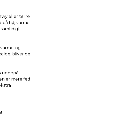
wy eller tørre.
d på høj varme.
 samtidigt
 varme, og
kolde, bliver de
s udenpå.
en er mere fed
ekstra
t i