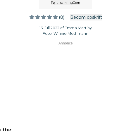
Føj til samling
Gem
(8)
Bedøm opskrift
13. juli 2022 af Emma Martiny
Foto: Winnie Methmann
utter.