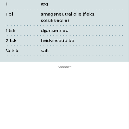
1
æg
1 dl
smagsneutral olie (f.eks.
solsikkeolie)
1 tsk.
dijonsennep
2 tsk.
hvidvinseddike
¼ tsk.
salt