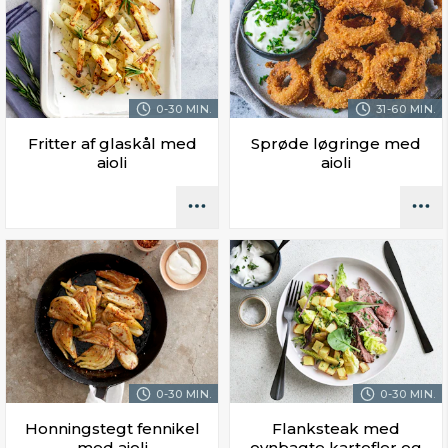
0-30 MIN.
31-60 MIN.
Fritter af glaskål med
Sprøde løgringe med
aioli
aioli
0-30 MIN.
0-30 MIN.
Honningstegt fennikel
Flanksteak med
med aioli
ovnbagte kartofler og