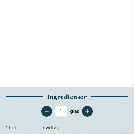
Ingredienser
glas
Antal serveringer
1 fed
hvidløg