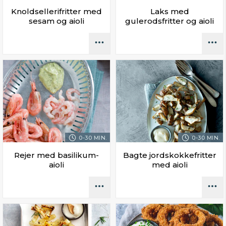
Knoldsellerifritter med
Laks med
sesam og aioli
gulerodsfritter og aioli
0-30 MIN.
0-30 MIN.
Rejer med basilikum-
Bagte jordskokkefritter
aioli
med aioli