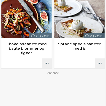
31-60 MIN.
0-30 MIN.
Chokoladetærte med
Sprøde appelsintærter
bagte blommer og
med is
figner