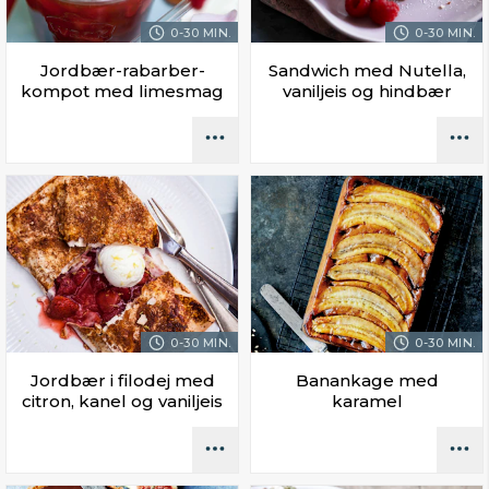
0-30 MIN.
0-30 MIN.
Jordbær-rabarber-
Sandwich med Nutella,
kompot med limesmag
vaniljeis og hindbær
0-30 MIN.
0-30 MIN.
Jordbær i filodej med
Banankage med
citron, kanel og vaniljeis
karamel