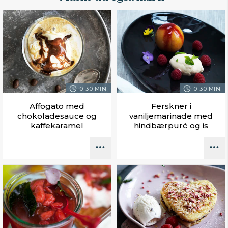
0-30 MIN.
0-30 MIN.
Affogato med
Ferskner i
chokoladesauce og
vaniljemarinade med
kaffekaramel
hindbærpuré og is