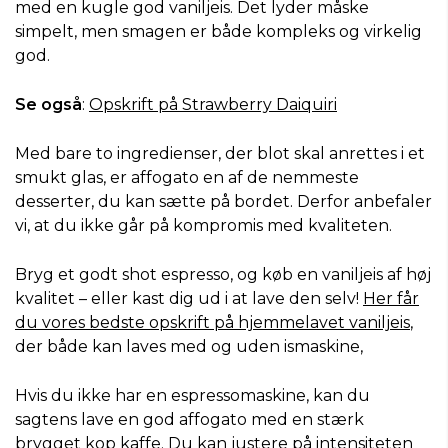
med en kugle god vaniljeis. Det lyder måske
simpelt, men smagen er både kompleks og virkelig
god.
Se også
:
Opskrift på Strawberry Daiquiri
Med bare to ingredienser, der blot skal anrettes i et
smukt glas, er affogato en af de nemmeste
desserter, du kan sætte på bordet. Derfor anbefaler
vi, at du ikke går på kompromis med kvaliteten.
Bryg et godt shot espresso, og køb en vaniljeis af høj
kvalitet – eller kast dig ud i at lave den selv!
Her får
du vores bedste opskrift på hjemmelavet vaniljeis
,
der både kan laves med og uden ismaskine,
Hvis du ikke har en espressomaskine, kan du
sagtens lave en god affogato med en stærk
brygget kop kaffe. Du kan justere på intensiteten