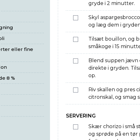
gryde i 2 minutter.
Skyl aspargesbroccol
og læg dem i gryde
egning
li
Tilsæt bouillon, og 
småkoge i 15 minutte
ter eller fine
Blend suppen jævn 
lon
direkte i gryden. Ti
op.
de 8 %
Riv skallen og pres c
citronskal, og smag 
SERVERING
Skær chorizo i små 
og sprøde på en tør