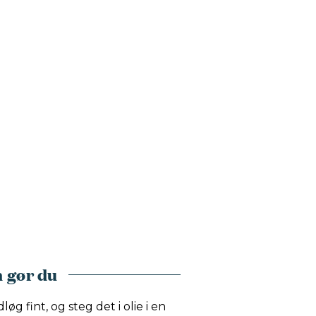
 gør du
løg fint, og steg det i olie i en