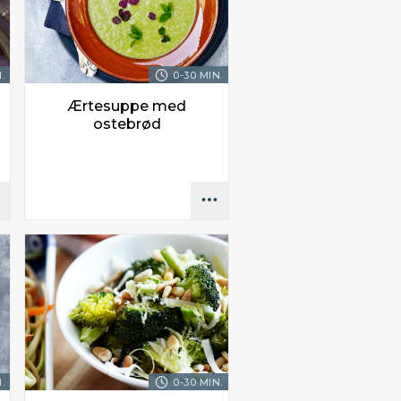
.
0-30 MIN.
Ærtesuppe med
ostebrød
.
0-30 MIN.