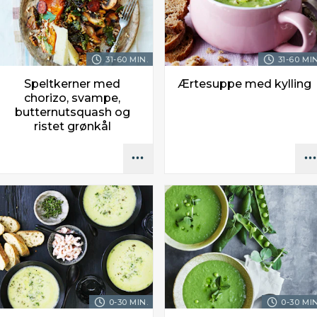
31-60 MIN.
31-60 MIN
Speltkerner med
Ærtesuppe med kylling
chorizo, svampe,
butternutsquash og
ristet grønkål
0-30 MIN.
0-30 MIN