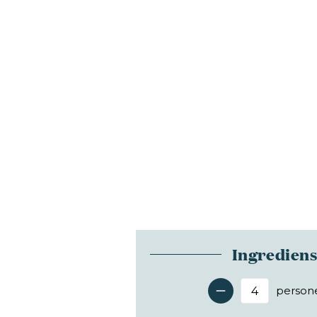
Ingredien
person
Antal 