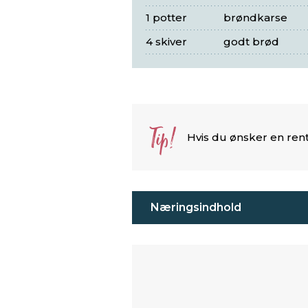
1 potter
brøndkarse
4 skiver
godt brød
Tip!
Hvis du ønsker en rent
Næringsindhold