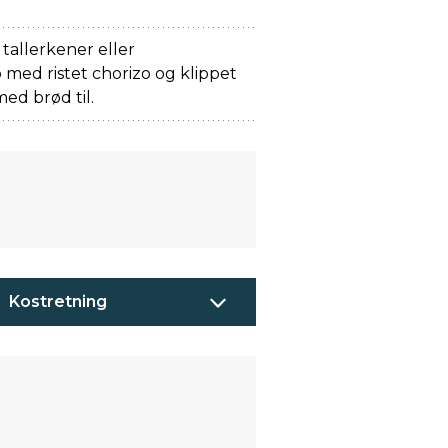
tallerkener eller
p med ristet chorizo og klippet
ed brød til.
Kostretning