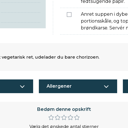
fedtsugende papir.
Anret suppen i dybe 
portionsskåle, og to
brøndkarse. Servér m
 vegetarisk ret, udelader du bare chorizoen.
Allergener
Bedøm denne opskrift
Vælg det ønskede antal stjerner