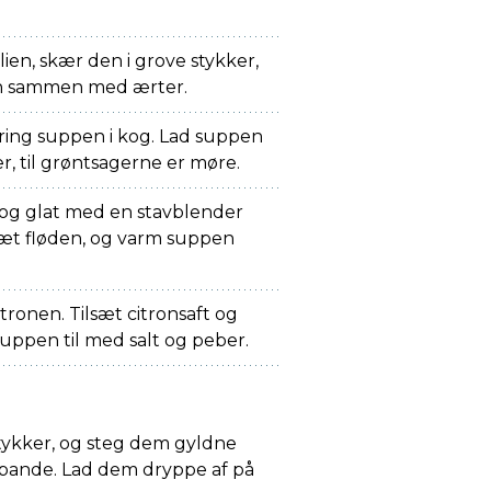
ien, skær den i grove stykker,
n sammen med ærter.
bring suppen i kog. Lad suppen
r, til grøntsagerne er møre.
og glat med en stavblender
lsæt fløden, og varm suppen
itronen. Tilsæt citronsaft og
suppen til med salt og peber.
stykker, og steg dem gyldne
 pande. Lad dem dryppe af på