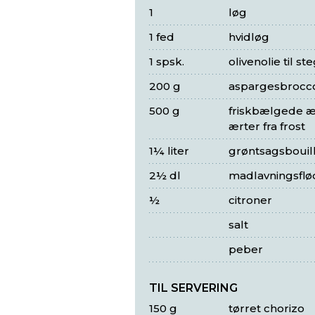
1
løg
1 fed
hvidløg
1 spsk.
olivenolie til st
200 g
aspargesbrocco
500 g
friskbælgede ær
ærter fra frost
1¼ liter
grøntsagsbouil
2½ dl
madlavningsflø
½
citroner
salt
peber
TIL SERVERING
150 g
tørret chorizo