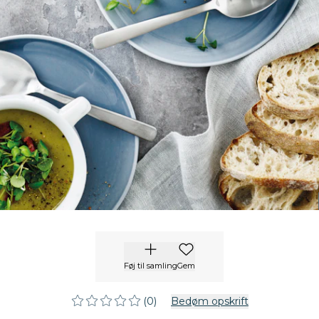
Føj til samling
Gem
(0)
Bedøm opskrift