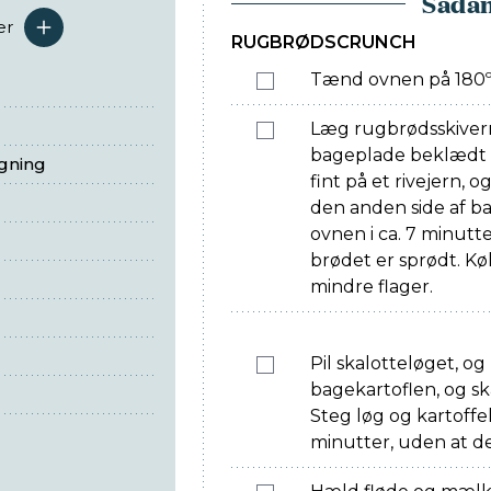
Sådan
er
serveringer
RUGBRØDSCRUNCH
Tænd ovnen på 180º
Læg rugbrødsskivern
bageplade beklædt 
egning
fint på et rivejern, o
den anden side af b
ovnen i ca. 7 minutter
brødet er sprødt. Køl
mindre flager.
Pil skalotteløget, og
bagekartoflen, og skæ
Steg løg og kartoffel 
minutter, uden at de