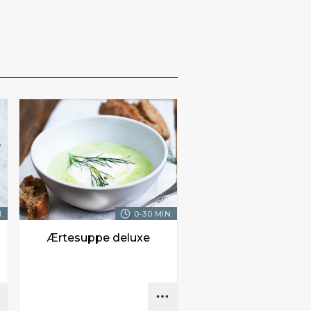
.
0-30 MIN.
Ærtesuppe deluxe