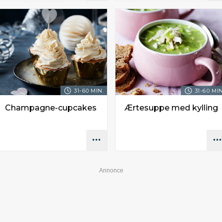
31-60 MIN.
31-60 MIN
Champagne-cupcakes
Ærtesuppe med kylling