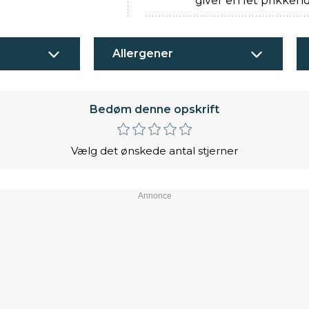
giver en let prikken
Allergener
Bedøm denne opskrift
Vælg det ønskede antal stjerner