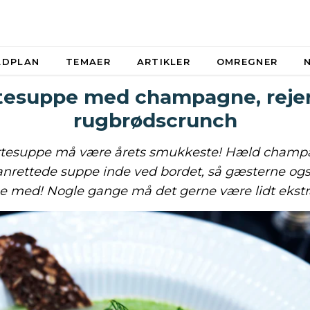
ADPLAN
TEMAER
ARTIKLER
OMREGNER
esuppe med champagne, reje
rugbrødscrunch
tesuppe må være årets smukkeste! Hæld champa
anrettede suppe inde ved bordet, så gæsterne ogs
se med! Nogle gange må det gerne være lidt ekstr