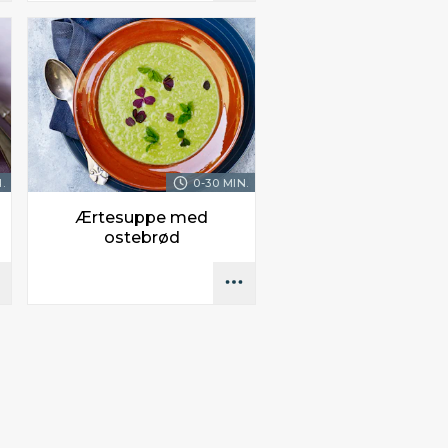
.
0-30 MIN.
Ærtesuppe med
ostebrød