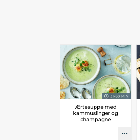
31-60 MIN.
Ærtesuppe med
kammuslinger og
champagne