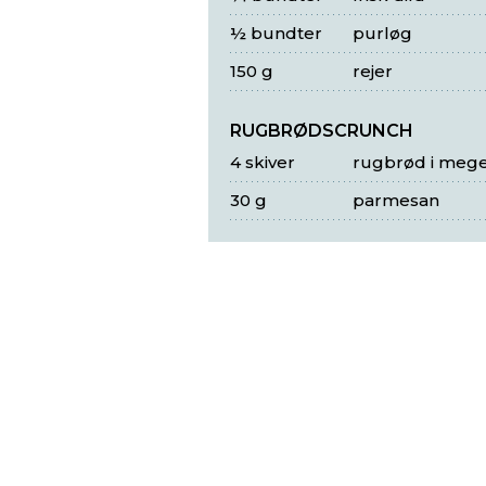
½ bundter
purløg
150 g
rejer
RUGBRØDSCRUNCH
4 skiver
rugbrød i mege
30 g
parmesan