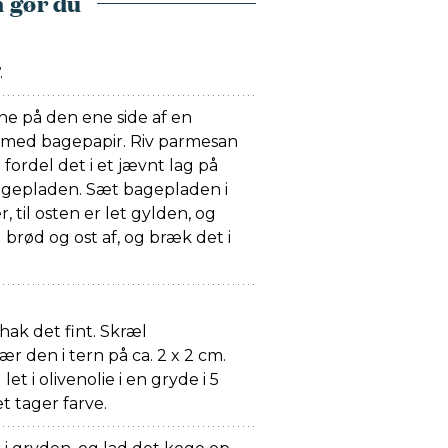
 gør du
.
e på den ene side af en
med bagepapir. Riv parmesan
g fordel det i et jævnt lag på
agepladen. Sæt bagepladen i
, til osten er let gylden, og
 brød og ost af, og bræk det i
 hak det fint. Skræl
r den i tern på ca. 2 x 2 cm.
let i olivenolie i en gryde i 5
t tager farve.