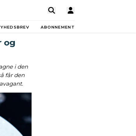
NYHEDSBREV
ABONNEMENT
r og
gne i den
å får den
avagant.