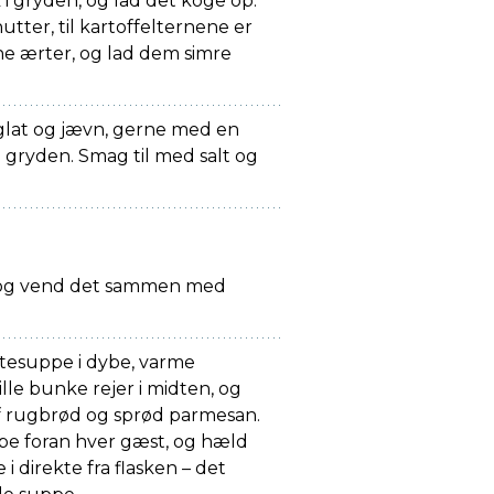
i gryden, og lad det koge op.
nutter, til kartoffelternene er
ne ærter, og lad dem simre
lat og jævn, gerne med en
i gryden. Smag til med salt og
, og vend det sammen med
tesuppe i dybe, varme
ille bunke rejer i midten, og
f rugbrød og sprød parmesan.
ppe foran hver gæst, og hæld
 direkte fra flasken – det