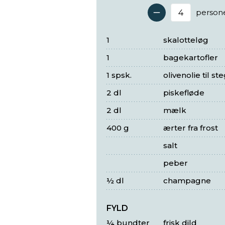
person
Antal 
1
skalotteløg
1
bagekartofler
1 spsk.
olivenolie til st
2 dl
piskefløde
2 dl
mælk
400 g
ærter fra frost
salt
peber
½ dl
champagne
FYLD
¼ bundter
frisk dild