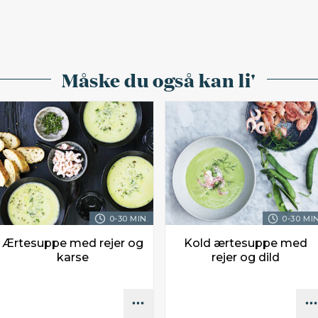
Måske du også kan li'
0-30 MIN.
0-30 MIN
Ærtesuppe med rejer og
Kold ærtesuppe med
karse
rejer og dild