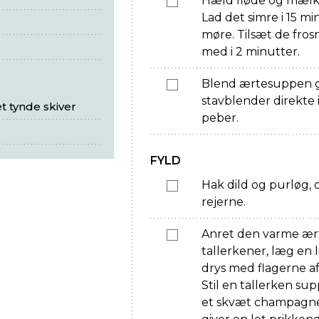
Hæld fløde og mælk 
Lad det simre i 15 mi
møre. Tilsæt de fros
med i 2 minutter.
Blend ærtesuppen g
stavblender direkte 
t tynde skiver
peber.
FYLD
Hak dild og purløg
rejerne.
Anret den varme ær
tallerkener, læg en l
drys med flagerne a
Stil en tallerken su
et skvæt champagne i