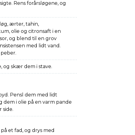
sigte. Rens forårsløgene, og
øg, ærter, tahin,
m, olie og citronsaft i en
or, og blend til en grov
onsistensen med lidt vand.
 peber.
 og skær dem i stave.
pyd. Pensl dem med lidt
g dem i olie på en varm pande
 side.
å et fad, og drys med