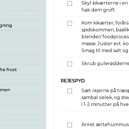
Skyl kikærterne i en 
hak dem groft.
Kom kikærter, forårsl
egning
spidskommen, basiliku
blender/ foodprocess
masse. Juster evt. k
Smag til med salt og
Skrub gulerødderne,
ra frost
REJESPYD
mmen
Sæt rejerne på træs
sambal oelek, og ste
i 1-2 minutter på hver
Anret ærtehummus p