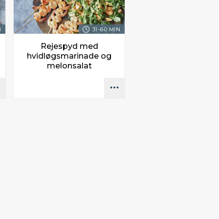
.
31-60 MIN.
Rejespyd med
hvidløgsmarinade og
melonsalat