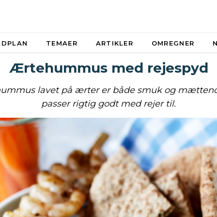
ADPLAN
TEMAER
ARTIKLER
OMREGNER
Ærtehummus med rejespyd
hummus lavet på ærter er både smuk og mættend
passer rigtig godt med rejer til.