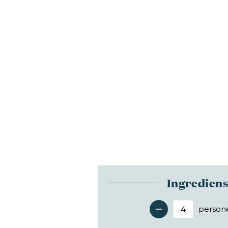
Ingredien
person
Antal 