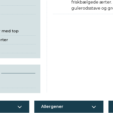
friskbælgede ærter.
gulerodsstave og gr
r med top
rter
Allergener