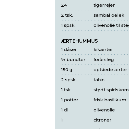
24
tigerrejer
2 tsk.
sambal oelek
1 spsk.
olivenolie til st
ÆRTEHUMMUS
1 dåser
kikærter
½ bundter
forårsløg
150 g
optøede ærter f
2 spsk.
tahin
1 tsk.
stødt spidsko
1 potter
frisk basilikum
1 dl
olivenolie
1
citroner