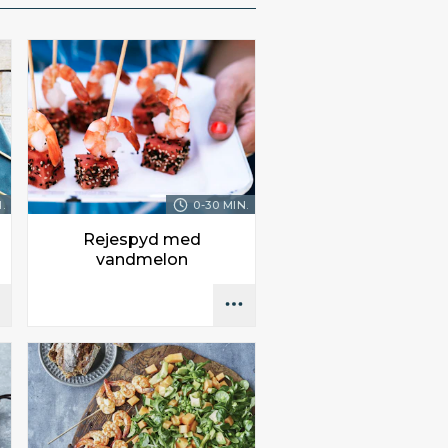
.
0-30 MIN.
Rejespyd med
vandmelon