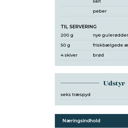
salt
peber
TIL SERVERING
200 g
nye gulerødde
50 g
friskbælgede æ
4 skiver
brød
Udstyr
seks træspyd
Næringsindhold