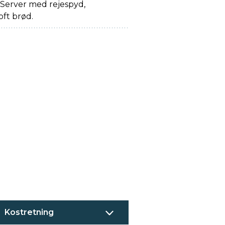
 Server med rejespyd,
oft brød.
Kostretning