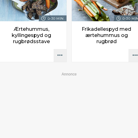
0-30 MIN.
0-30 MIN
Ærtehummus,
Frikadellespyd med
kyllingespyd og
ærtehummus og
rugbrødsstave
rugbrød