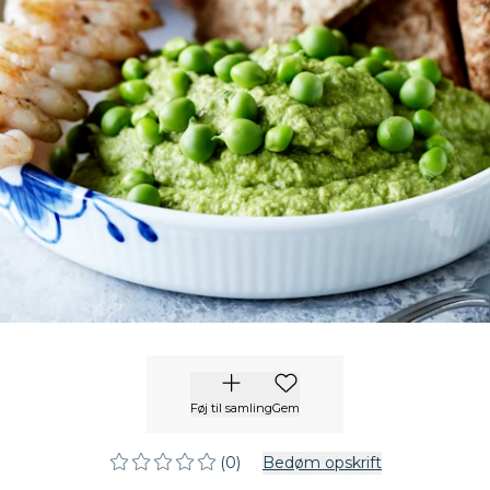
Føj til samling
Gem
(0)
Bedøm opskrift