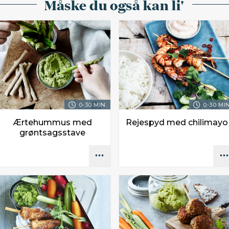
Måske du også kan li'
0-30 MIN.
0-30 MIN
Ærtehummus med
Rejespyd med chilimayo
grøntsagsstave