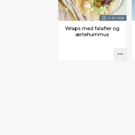
0-30 MIN.
Wraps med falafler og
ærtehummus