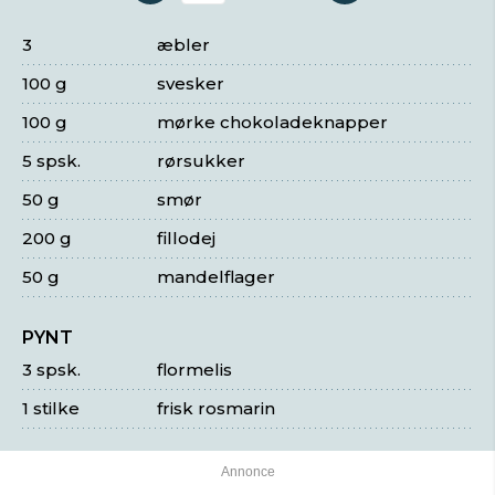
3
æbler
100 g
svesker
100 g
mørke chokoladeknapper
5 spsk.
rørsukker
50 g
smør
200 g
fillodej
50 g
mandelflager
PYNT
3 spsk.
flormelis
1 stilke
frisk rosmarin