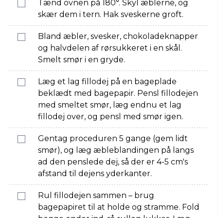
Tænd ovnen på 180°. Skyl æblerne, og
skær dem i tern. Hak sveskerne groft.
Bland æbler, svesker, chokoladeknapper
og halvdelen af rørsukkeret i en skål.
Smelt smør i en gryde.
Læg et lag fillodej på en bageplade
beklædt med bagepapir. Pensl fillodejen
med smeltet smør, læg endnu et lag
fillodej over, og pensl med smør igen.
Gentag proceduren 5 gange (gem lidt
smør), og læg æbleblandingen på langs
ad den penslede dej, så der er 4-5 cm's
afstand til dejens yderkanter.
Rul fillodejen sammen – brug
bagepapiret til at holde og stramme. Fold