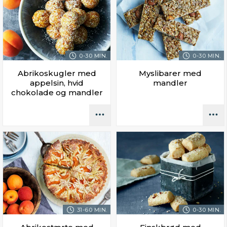
0-30 MIN.
0-30 MIN.
Abrikoskugler med
Myslibarer med
appelsin, hvid
mandler
chokolade og mandler
31-60 MIN.
0-30 MIN.