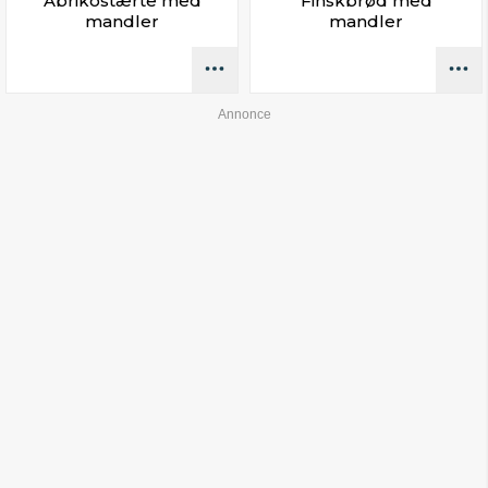
Abrikostærte med
Finskbrød med
mandler
mandler