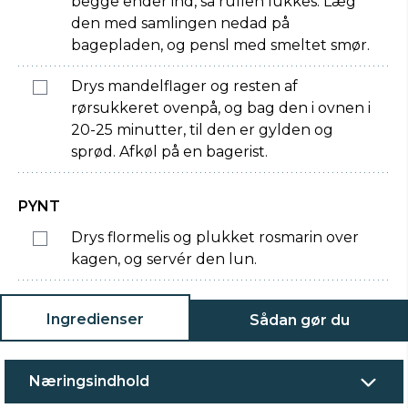
begge ender ind, så rullen lukkes. Læg
den med samlingen nedad på
bagepladen, og pensl med smeltet smør.
Drys mandelflager og resten af
rørsukkeret ovenpå, og bag den i ovnen i
20-25 minutter, til den er gylden og
sprød. Afkøl på en bagerist.
PYNT
Drys flormelis og plukket rosmarin over
kagen, og servér den lun.
Ingredienser
Sådan gør du
Næringsindhold