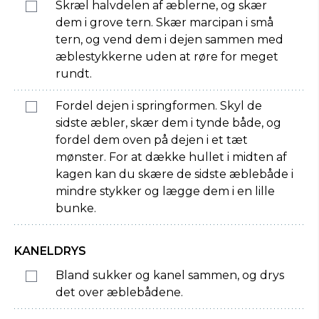
Skræl halvdelen af æblerne, og skær
dem i grove tern. Skær marcipan i små
tern, og vend dem i dejen sammen med
æblestykkerne uden at røre for meget
rundt.
Fordel dejen i springformen. Skyl de
sidste æbler, skær dem i tynde både, og
fordel dem oven på dejen i et tæt
mønster. For at dække hullet i midten af
kagen kan du skære de sidste æblebåde i
mindre stykker og lægge dem i en lille
bunke.
KANELDRYS
Bland sukker og kanel sammen, og drys
det over æblebådene.