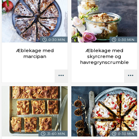
0-30 MIN.
0-30 MIN.
Æblekage med
Æblekage med
marcipan
skyrcreme og
havregrynscrumble
31-60 MIN.
0-30 MIN.