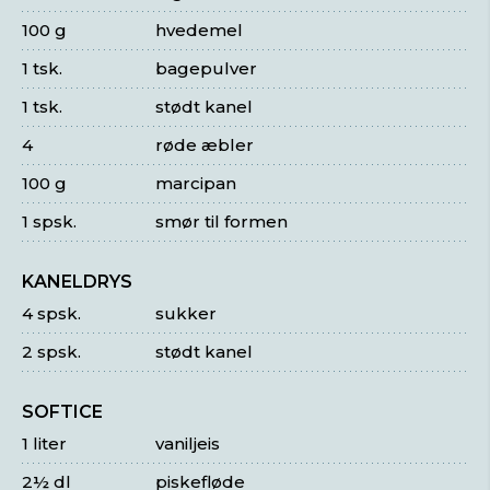
100 g
hvedemel
1 tsk.
bagepulver
1 tsk.
stødt kanel
4
røde æbler
100 g
marcipan
1 spsk.
smør til formen
KANELDRYS
4 spsk.
sukker
2 spsk.
stødt kanel
SOFTICE
1 liter
vaniljeis
2½ dl
piskefløde