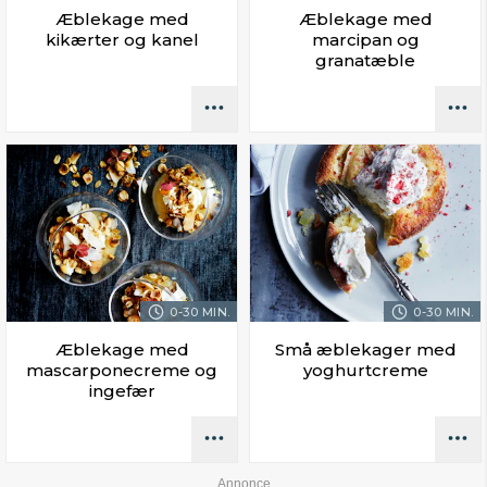
Æblekage med
Æblekage med
kikærter og kanel
marcipan og
granatæble
0-30 MIN.
0-30 MIN.
Æblekage med
Små æblekager med
mascarponecreme og
yoghurtcreme
ingefær