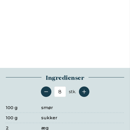
Ingredienser
stk.
Antal serveringer
100 g
smør
100 g
sukker
2
æg