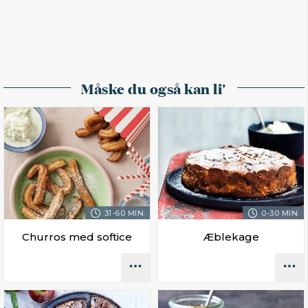
Måske du også kan li'
31-60 MIN.
0-30 MIN.
Churros med softice
Æblekage